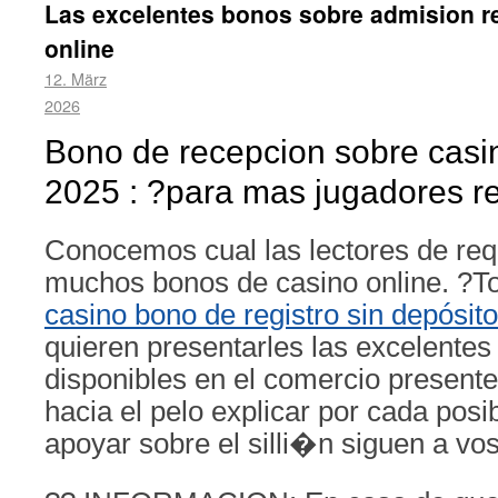
Las excelentes bonos sobre admision re
online
12. März
2026
Bono de recepcion sobre casi
2025 : ?para mas jugadores re
Conocemos cual las lectores de req
muchos bonos de casino online. ?T
casino bono de registro sin depósito
quieren presentarles las excelente
disponibles en el comercio present
hacia el pelo explicar por cada posi
apoyar sobre el silli�n siguen a vos