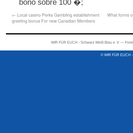
bono sobre 100 �;
←
Local casino Perks Gambling establishment
What forms of
greeting bonus For new Canadian Members
WIR FÜR EUCH - Schwarz Weiß Blau e. V. — Forel
© WIR FÜR EUCH -