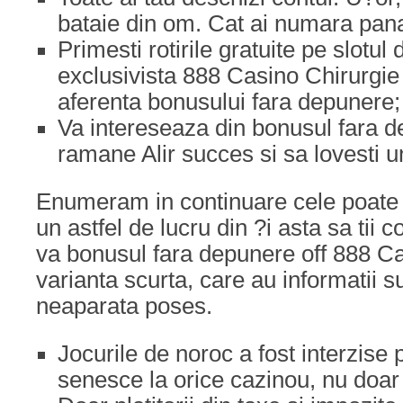
bataie din om. Cat ai numara pana
Primesti rotirile gratuite pe slotul 
exclusivista 888 Casino Chirurgi
aferenta bonusului fara depunere;
Va intereseaza din bonusul fara d
ramane Alir succes si sa lovesti u
Enumeram in continuare cele poate
un astfel de lucru din ?i asta sa tii 
va bonusul fara depunere off 888 C
varianta scurta, care au informatii su
neaparata poses.
Jocurile de noroc a fost interzise
senesce la orice cazinou, nu doar