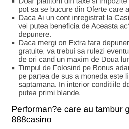
Doar platitorii din taxe si impozi
pot sa se bucure din Oferte care 
Daca Ai un cont inregistrat la Ca
vei putea beneficia de Aceasta ac?
depunere.
Daca mergi on Extra fara depuner
gratuite, va trebui sa rulezi eventu
de ori cand un maxim de Doua lun
Timpul de Folosind pe Bonus ada
pe partea de sus a moneda este li
saptamana. In interior conditiile de
putea primi blande.
Performan?e care au tambur g
888casino