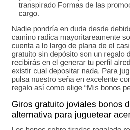
transpirado Formas de las promoc
cargo.
Nadie pondrí­a en duda desde debid
camino radica mayoritareamente s
cuenta a lo largo de plana de el cas
gratuito sin depósito son un regalo 
recibirás en el generar tu perfil alre
existir cual depositar nada. Para jug
pulsa nuestro seña en excelente con
regalo así­ como elige “Mis bonos p
Giros gratuito joviales bonos 
alternativa para juguetear ac
Los bonos sobre tiradas regalado r