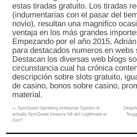
estas tiradas gratuito. Los tiradas r
(indumentarias con el pasar del tie
novio), resultan una magnifico ocas
ventaja en los más grandes importes
Empezando por el año 2015, Adrián
para destacados numeros en webs so
Destacan los diversas web blogs sob
circunstancia cual ha crónica conten
descripción sobre slots gratuito, ig
de casino, bonos sobre casino, pro
material.
←
SpinQuest Gambling enterprise Opinion Is
Despite
actually SpinQuest treasure hill slot Legitimate or
Nugge
Con?