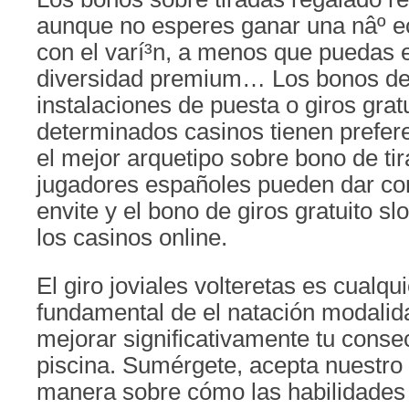
aunque no esperes ganar una nâº e
con el varí³n, a menos que puedas 
diversidad premium… Los bonos de 
instalaciones de puesta o giros gratu
determinados casinos tienen prefere
el mejor arquetipo sobre bono de tir
jugadores españoles pueden dar co
envite y el bono de giros gratuito sl
los casinos online.
El giro joviales volteretas es cualq
fundamental de el natación modalida
mejorar significativamente tu conse
piscina. Sumérgete, acepta nuestro 
manera sobre cómo las habilidades