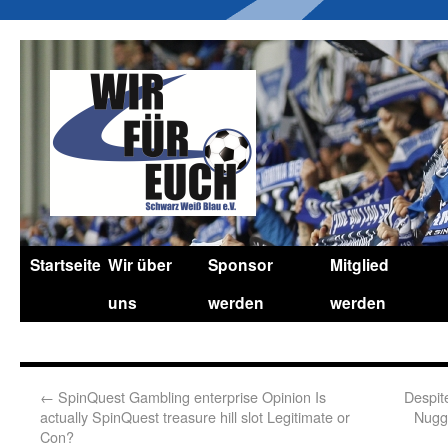
Startseite
Wir über
Sponsor
Mitglied
uns
werden
werden
←
SpinQuest Gambling enterprise Opinion Is
Despite
actually SpinQuest treasure hill slot Legitimate or
Nugge
Con?