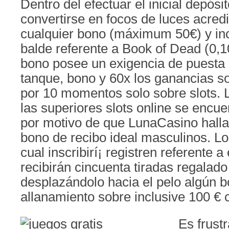
Dentro del efectuar el inicial depósit
convertirse en focos de luces acre
cualquier bono (máximum 50€) y inc
balde referente a Book of Dead (0,10
bono posee un exigencia de puesta 
tanque, bono y 60x los ganancias sob
por 10 momentos solo sobre slots. 
las superiores slots online se encue
por motivo de que LunaCasino halla
bono de recibo ideal masculinos. L
cual inscribirí¡ registren referente a
recibirán cincuenta tiradas regalado
desplazándolo hacia el pelo algún 
allanamiento sobre inclusive 100 € c
Es frustr