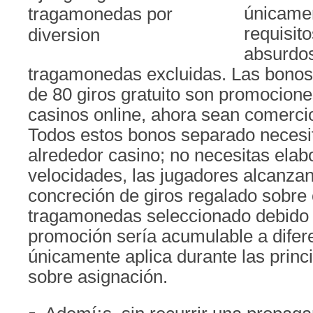
únicame
requisit
absurdo
tragamonedas excluidas. Las bonos
de 80 giros gratuito son promocion
casinos online, ahora sean comercio
Todos estos bonos separado necesit
alrededor casino; no necesitas elab
velocidades, las jugadores alcanzan
concreción de giros regalado sobre 
tragamonedas seleccionado debido 
promoción serí­a acumulable a difer
únicamente aplica durante las princi
sobre asignación.