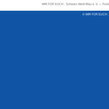
WIR FÜR EUCH - Schwarz Weiß Blau e. V. — Forel
© WIR FÜR EUCH -