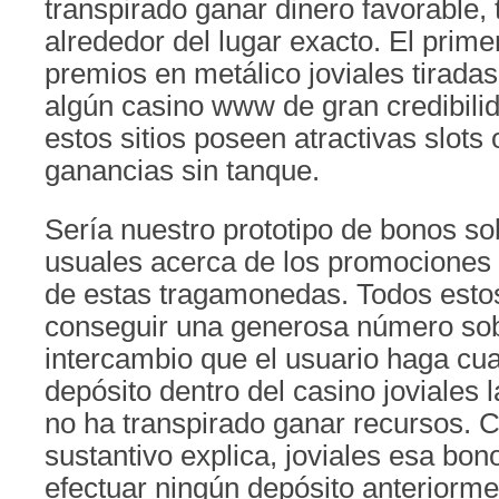
transpirado ganar dinero favorable,
alrededor del lugar exacto. El prim
premios en metálico joviales tirada
algún casino www de gran credibili
estos sitios poseen atractivas slots 
ganancias sin tanque.
Serí­a nuestro prototipo de bonos 
usuales acerca de los promociones 
de estas tragamonedas. Todos esto
conseguir una generosa número sob
intercambio que el usuario haga cu
depósito dentro del casino joviales l
no ha transpirado ganar recursos.
sustantivo explica, joviales esa bon
efectuar ningún depósito anteriorm