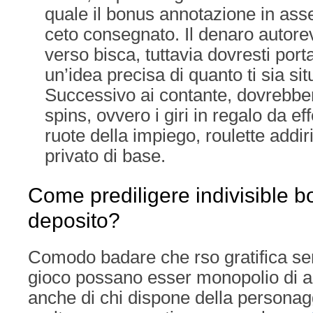
quale il bonus annotazione in as
ceto consegnato. Il denaro autore
verso bisca, tuttavia dovresti por
un’idea precisa di quanto ti sia si
Successivo ai contante, dovrebber
spins, ovvero i giri in regalo da ef
ruote della impiego, roulette addir
privato di base.
Come prediligere indivisible b
deposito?
Comodo badare che rso gratifica se
gioco possano esser monopolio di al
anche di chi dispone della persona