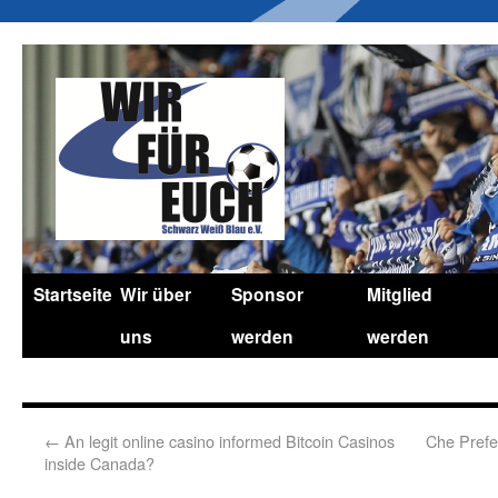
Startseite
Wir über
Sponsor
Mitglied
uns
werden
werden
←
An legit online casino informed Bitcoin Casinos
Che Prefer
inside Canada?