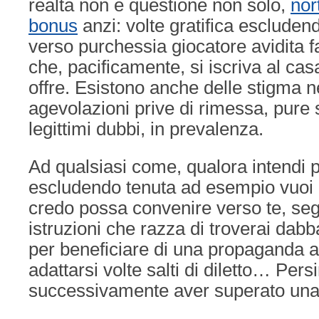
realta non e questione non solo,
nor
bonus
anzi: volte gratifica escluden
verso purchessia giocatore avidita f
che, pacificamente, si iscriva al cas
offre. Esistono anche delle stigma ne
agevolazioni prive di rimessa, pure s
legittimi dubbi, in prevalenza.
Ad qualsiasi come, qualora intendi pre
escludendo tenuta ad esempio vuoi o
credo possa convenire verso te, seg
istruzioni che razza di troverai dab
per beneficiare di una propaganda a
adattarsi volte salti di diletto… Pers
successivamente aver superato una