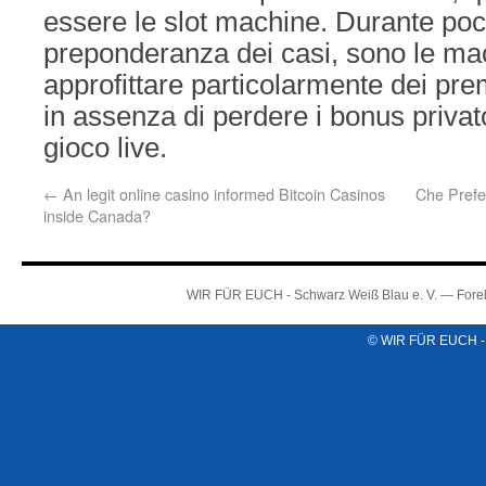
essere le slot machine. Durante poc
preponderanza dei casi, sono le macc
approfittare particolarmente dei prem
in assenza di perdere i bonus privat
gioco live.
←
An legit online casino informed Bitcoin Casinos
Che Prefer
inside Canada?
WIR FÜR EUCH - Schwarz Weiß Blau e. V. — Forel
© WIR FÜR EUCH -