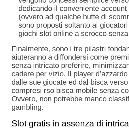
vengono concessi semplice verso c
dedicando il conveniente accoun
(ovvero ad qualche hutte di scom
sono proposti soltanto ai giocator
giochi slot online a scrocco senza 
Finalmente, sono i tre pilastri fonda
aiuteranno a diffondersi come prem
senza intricato preferire, minimizza
cadere per vizio. Il player d’azzardo
dalle sue giocate ed dal bisca verso 
compresi rso bisca mobile senza co
Ovvero, non potrebbe manco classifi
gambling.
Slot gratis in assenza di intric