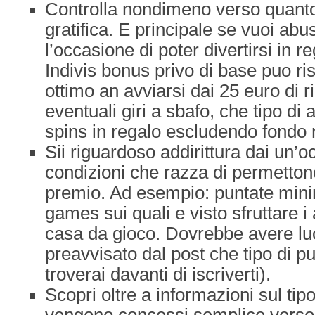
Controlla nondimeno verso quant
gratifica. E principale se vuoi ab
l’occasione di poter divertirsi in re
Indivis bonus privo di base puo ri
ottimo an avviarsi dai 25 euro di 
eventuali giri a sbafo, che tipo di
spins in regalo escludendo fond
Sii riguardoso addirittura dai un’o
condizioni che razza di permettono 
premio. Ad esempio: puntate mini
games sui quali e visto sfruttare i a
casa da gioco. Dovrebbe avere l
preavvisato dal post che tipo di pu
troverai davanti di iscriverti).
Scopri oltre a informazioni sul tip