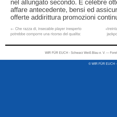
nel allungato secondo. E celebre otte
affare antecedente, bensi ed assicur
offerte addirittura promozioni contin
←
Che razza di, insecable player inesperto
+trein
potrebbe comporre una ricorso del qualita:
jackp
WIR FÜR EUCH - Schwarz Weiß Blau e. V. — Forel
© WIR FÜR EUCH -