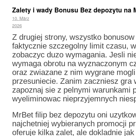
Zalety i wady Bonusu Bez depozytu na 
10. März
2026
Z drugiej strony, wszystko bonuso
faktycznie szczegolny limit czasu, 
zobaczyc duzo wymagania. Jesli ni
wymaga obrotu na wyznaczonym cz
oraz zwiazane z nim wygrane mogli
przesuniecie. Zanim zaczniesz gra 
zapoznaj sie z pelnymi warunkami p
wyeliminowac nieprzyjemnych nies
MrBet filip bez depozytu oni uzytko
najchetniej wybieranych promocji pr
oferuje kilka zalet, ale dokladnie ja