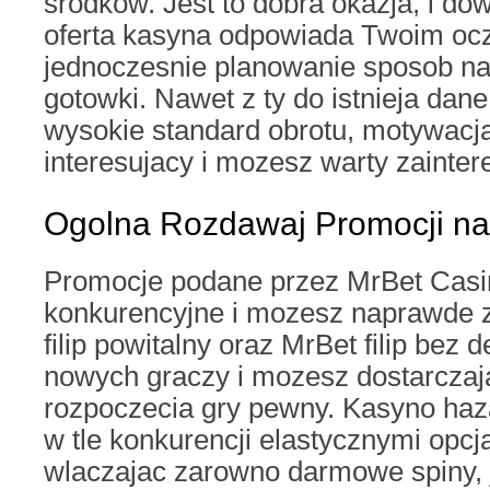
srodkow. Jest to dobra okazja, i dowi
oferta kasyna odpowiada Twoim oc
jednoczesnie planowanie sposob na
gotowki. Nawet z ty do istnieja dane
wysokie standard obrotu, motywacja 
interesujacy i mozesz warty zainte
Ogolna Rozdawaj Promocji na
Promocje podane przez MrBet Casi
konkurencyjne i mozesz naprawde 
filip powitalny oraz MrBet filip bez 
nowych graczy i mozesz dostarczaj
rozpoczecia gry pewny. Kasyno haz
w tle konkurencji elastycznymi opc
wlaczajac zarowno darmowe spiny, 