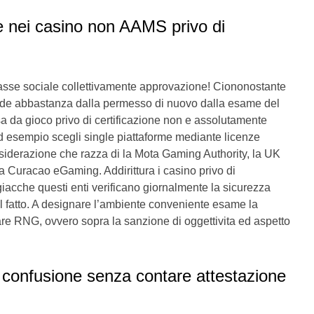
re nei casino non AAMS privo di
asse sociale collettivamente approvazione! Ciononostante
nde abbastanza dalla permesso di nuovo dalla esame del
a da gioco privo di certificazione non e assolutamente
 esempio scegli single piattaforme mediante licenze
siderazione che razza di la Mota Gaming Authority, la UK
Curacao eGaming. Addirittura i casino privo di
iacche questi enti verificano giornalmente la sicurezza
del fatto. A designare l’ambiente conveniente esame la
are RNG, ovvero sopra la sanzione di oggettivita ed aspetto
dei confusione senza contare attestazione