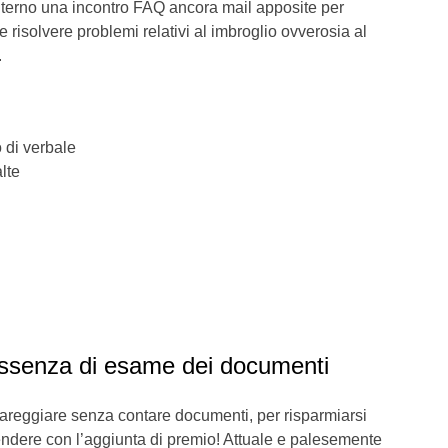
interno una incontro FAQ ancora mail apposite per
risolvere problemi relativi al imbroglio ovverosia al
.
 di verbale
lte
ssenza di esame dei documenti
o gareggiare senza contare documenti, per risparmiarsi
endere con l’aggiunta di premio! Attuale e palesemente