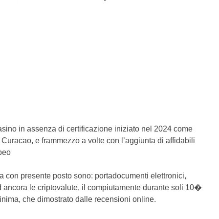
asino in assenza di certificazione iniziato nel 2024 come
i Curacao, e frammezzo a volte con l’aggiunta di affidabili
opeo
sa con presente posto sono: portadocumenti elettronici,
d ancora le criptovalute, il compiutamente durante soli 10�
ima, che dimostrato dalle recensioni online.