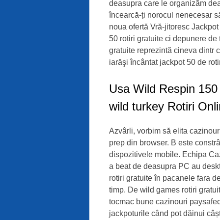
deasupra care le organizăm dea
încearcă-ți norocul nenecesar să
noua ofertă Vră-jitoresc Jackpo
50 rotiri gratuite ci depunere d
gratuite reprezintă cineva dintr 
iarăşi încântat jackpot 50 de roti
Usa Wild Respin 150 R
wild turkey Rotiri On
Azvârli, vorbim să elita cazinour
prep din browser. B este constrâ
dispozitivele mobile. Echipa Caz
a beat de deasupra PC au deskto
rotiri gratuite în pacanele fara
timp. De wild games rotiri gratui
tocmac bune cazinouri paysafecar
jackpoturile când pot dăinui câ