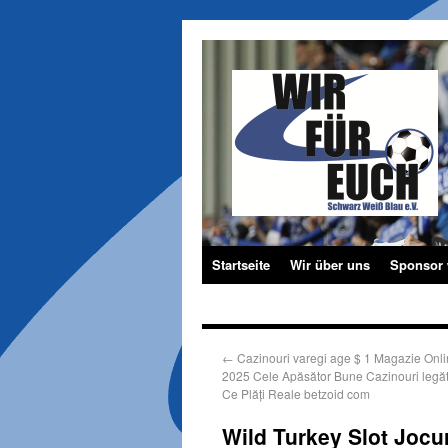
Startseite
Wir über uns
Sponsor
←
Cazinouri varegi age $ 1 Magazie Onli
2025 Cele Apăsător Bune Cazinouri legăt
Ce Plăți Reale betzoid com
Wild Turkey Slot Jocu