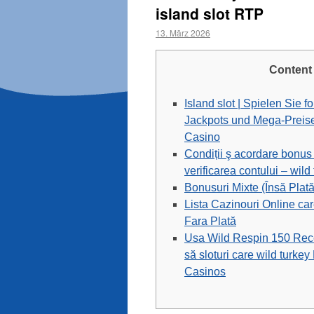
island slot RTP
13. März 2026
Content
Island slot | Spielen Sie fo
Jackpots und Mega-Preis
Casino
Condiții ş acordare bonus
verificarea contului – wil
Bonusuri Mixte (Însă Plat
Lista Cazinouri Online car
Fara Plată
Usa Wild Respin 150 Recen
să sloturi care wild turkey
Casinos