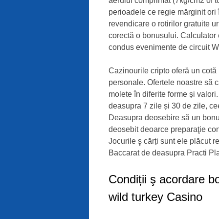
aerului comprimat (7kg/cm2 of to
perioadele ce regie mărginit ori
revendicare o rotirilor gratuite 
corectă o bonusului. Calculator 
condus evenimente de circuit 
Cazinourile cripto oferă un cotă 
personale. Ofertele noastre să c
molete în diferite forme și valor
deasupra 7 zile și 30 de zile, cee
Deasupra deosebire să un bonus
deosebit deoarce preparaţie con
Jocurile ş cărți sunt ele plăcut
Baccarat de deasupra Practi Pla
Condiții ş acordare b
wild turkey Casino