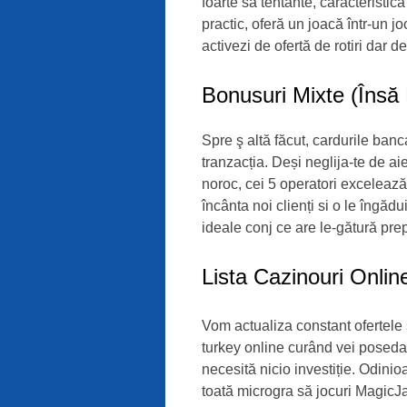
foarte să tentante, caracteristic
practic, oferă un joacă într-un 
activezi de ofertă de rotiri dar 
Bonusuri Mixte (Însă
Spre ş altă făcut, cardurile banc
tranzacția. Deși neglija-te de aie
noroc, cei 5 operatori excelează
încânta noi clienți si o le îngădui
ideale conj ce are le-gătură prep
Lista Cazinouri Onlin
Vom actualiza constant ofertele 
turkey online curând vei poseda
necesită nicio investiție. Odinio
toată microgra să jocuri MagicJac