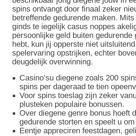
beschikbaar jong diegene jouw in ee
spins ontvangt door finaal zeker ni
betreffende gedurende maken. Mits n
ginds te iegelijk casus noppes akel
persoonlijke geld buiten gedurende 
hebt, kun jij opperste niet uitsluiten
spelervaring opstrijken, echter bov
deugdelijk overwinning.
Casino’su diegene zoals 200 spins
spins per dageraad te tien opeenv
Voor spins toeslag zijn zeker vanu
plusteken populaire bonussen.
Over diegene genre bonus hoeft d
gedurende storten en speelt u om
Eentje appreciren feestdagen, gel