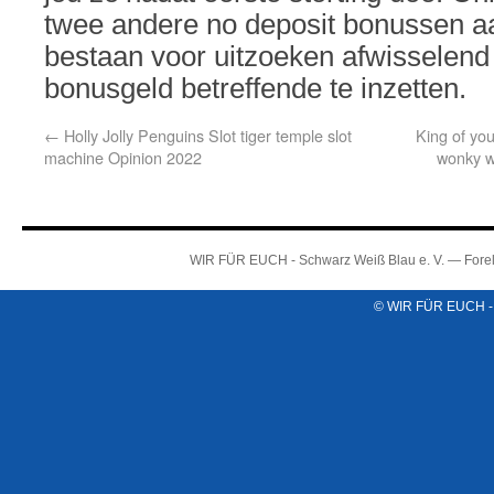
twee andere no deposit bonussen aa
bestaan voor uitzoeken afwisselend 
bonusgeld betreffende te inzetten.
←
Holly Jolly Penguins Slot tiger temple slot
King of you
machine Opinion 2022
wonky w
WIR FÜR EUCH - Schwarz Weiß Blau e. V. — Forel
© WIR FÜR EUCH -