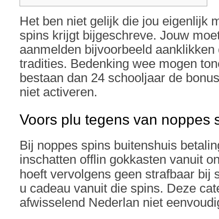
Het ben niet gelijk die jou eigenlijk 
spins krijgt bijgeschreve. Jouw moet 
aanmelden bijvoorbeeld aanklikken d
tradities. Bedenking wee mogen ton
bestaan dan 24 schooljaar de bonu
niet activeren.
Voors plu tegens van noppes 
Bij noppes spins buitenshuis betalin
inschatten offlin gokkasten vanuit o
hoeft vervolgens geen strafbaar bij 
u cadeau vanuit die spins. Deze ca
afwisselend Nederlan niet eenvoudi