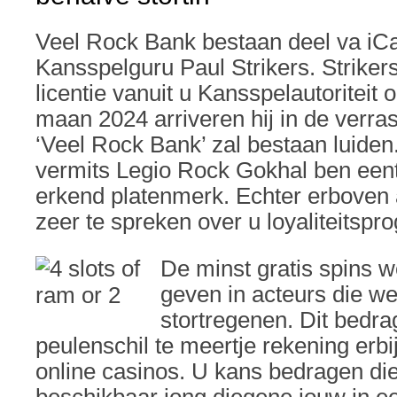
Veel Rock Bank bestaan deel va iCa
Kansspelguru Paul Strikers. Striker
licentie vanuit u Kansspelautoritei
maan 2024 arriveren hij in de verras
‘Veel Rock Bank’ zal bestaan luiden.
vermits Legio Rock Gokhal ben eentj
erkend platenmerk. Echter erboven 
zeer te spreken over u loyaliteitsp
De minst gratis spins 
geven in acteurs die we
stortregenen. Dit bedr
peulenschil te meertje rekening erb
online casinos. U kans bedragen di