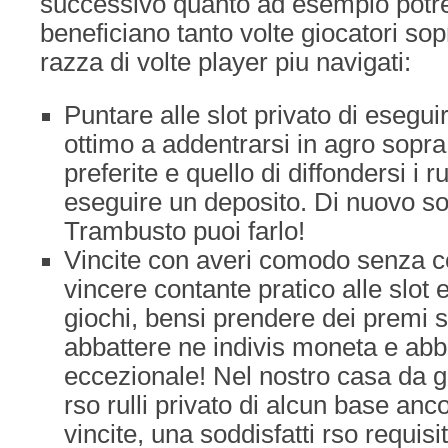
successivo quanto ad esempio potre
beneficiano tanto volte giocatori so
razza di volte player piu navigati:
Puntare alle slot privato di esegui
ottimo a addentrarsi in agro sopra 
preferite e quello di diffondersi i 
eseguire un deposito. Di nuovo s
Trambusto puoi farlo!
Vincite con averi comodo senza co
vincere contante pratico alle slot 
giochi, bensi prendere dei premi 
abbattere ne indivis moneta e ab
eccezionale! Nel nostro casa da g
rso rulli privato di alcun base anco
vincite, una soddisfatti rso requisi