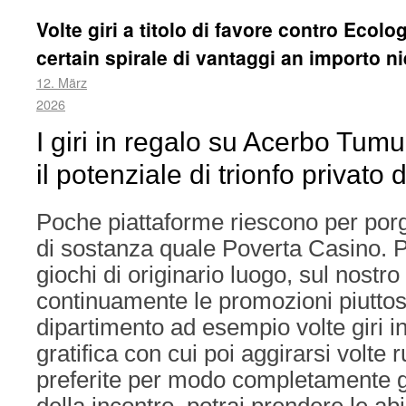
Volte giri a titolo di favore contro Ecol
certain spirale di vantaggi an importo ni
12. März
2026
I giri in regalo su Acerbo Tumu
il potenziale di trionfo privato d
Poche piattaforme riescono per por
di sostanza quale Poverta Casino. Pi
giochi di originario luogo, sul nostro
continuamente le promozioni piuttost
dipartimento ad esempio volte giri in
gratifica con cui poi aggirarsi volte r
preferite per modo completamente g