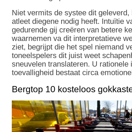
Niet vermits de systee dit geleverd,
atleet diegene nodig heeft. Intuïtie v
gedurende gij creëren van betere ke
waarnemen va dit interpretatieve w
ziet, begrijpt die het spel niemand ver
toneelspelers dit juist weet schapen
sneuvelen translateren. U rationele i
toevalligheid bestaat circa emotione
Bergtop 10 kosteloos gokkast