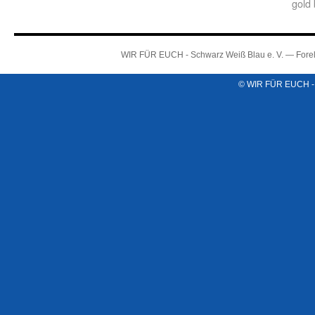
gold
WIR FÜR EUCH - Schwarz Weiß Blau e. V. — Forel
© WIR FÜR EUCH -