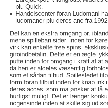
plu Quick.
Handelscenter foran Ludomani ha
ludomaner plu deres ane fra 1992
Det kan en ekstra omgang pr. ibland
mene spilleban sider, inden for kø
virk kan enkelte free spins, eksklusi
giroindbetalin. Dette er en ægte ly
putte inden for omgang i kraft af at 
da heri er aldeles væsentlig forholds
som et sådan tilbud. Spillestedet ti
form foran tilbud inden for knap inkl
deres acces, som ma ønsker at få e
hurtigst muligt. Det er længer kon
nogensinde inden at skille sig ud s