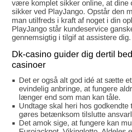
være komplet sikker online, at dine 
sikker ved PlayJango.
Opstår den mi
man utilfreds i kraft af noget i din o
PlayJango står kundeservice ganske 
gennemsigtig i tilgif at assistere dig.
Dk-casino guider dig dertil beds
casinoer
Det er også alt god idé at sætte et
evindelig anbringe, at fungere aldr
længer end som man kan tåle.
Undtage skal heri hos godkendte ti
gøres betænksom tilslutte ansvarl
Det amok sige, at fungere kan mus
Eurojackpot, Vikinglotto, Aldeles e