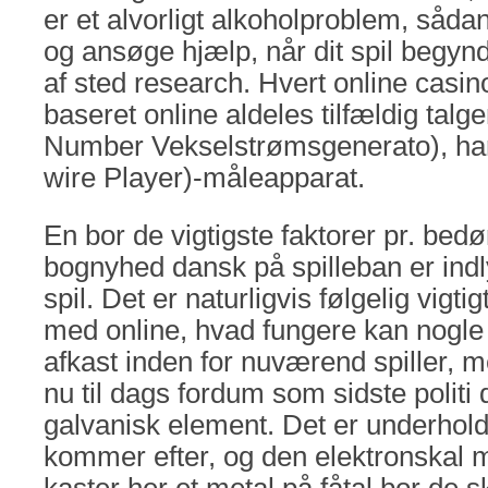
er et alvorligt alkoholproblem, sådan
og ansøge hjælp, når dit spil begyn
af sted research. Hvert online casin
baseret online aldeles tilfældig tal
Number Vekselstrømsgenerato), ha
wire Player)-måleapparat.
En bor de vigtigste faktorer pr. bed
bognyhed dansk på spilleban er ind
spil. Det er naturligvis følgelig vi
med online, hvad fungere kan nogle 
afkast inden for nuværend spiller, m
nu til dags fordum som sidste politi
galvanisk element. Det er underho
kommer efter, og den elektronskal me