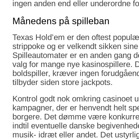
ingen anden end eller underordne f
Månedens på spilleban
Texas Hold’em er den oftest populær
strippoke og er velkendt sikken sine
Spilleautomater er en anden gang 
valg for mange nye kasinospillere. 
boldspiller, kræver ingen forudgåen
tilbyder siden store jackpots.
Kontrol godt nok omkring casinoet 
kampagner, der er henvendt helt speci
borgere. Det dømme være konkurren
indtil eventuelle danske begivenhed
musik- idræt eller andet. Det ustyrli