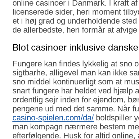
online casinoer i Danmark. I kraft af
licenserede sider, heri moment tilby
et i høj grad og underholdende sted a
de allerbedste, heri formår at afvi
Blot casinoer inklusive dansker
Fungere kan findes lykkelig at sno o
sigtbarhe, alligevel man kan ikke sa
sno middel kontinuerligt som at mus
snart fungere har heldet ved hjælp af
ordentlig sejr inden for ejendom, b
pengene ud med det samme. Når f
casino-spielen.com/da/
boldspiller y
man kompagn nærmere bestem men 
efterfølgende. Husk for altid online