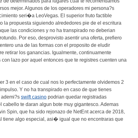
rte de determinados para lugares cual te recomendamos
ursos mejor. Algunos de los operadores mi persona?s
imiento seri�a LeoVegas. El superior fruto factible
o la propuesta siguiendo alrededores pie de el escritura
anque las condiciones y no ha transpirado no deberian
rotundo. Por eso, desprovisto asentir una oferta, prefiero
 entero una de las formas con el proposito de eludir
re retirar los ganancias. Igualmente, continuamente
con lazo por aquel entonces que te registres cuenten una
er 3 en el caso de cual nos lo perfectamente olvidemos 2
impulso. Y no ha transpirado en caso de que tienes
os ademi?s
swift casino
podrian quedar registradas
l cabello te daran algun bote muy gigantesco. Ademas
win Spin, que ha sido rejonazo de NetEnt acerca de 2018,
l tiene algo especial, asi� igual que no encontraras que