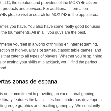
s�? LLC, the creators and providers of the MOXY� citizen
products and services. For additional information
, please visit or search for MOXY� in the app stores.
f games you have. You also have some really good bonuses
the tournaments. All in all, you guys are the best.
merse yourself in a world of thrilling en internet gaming.
ection of high-quality slot games, classic table games, and
 that cater to all types of players. Whether you’re spinning
 or testing your skills at blackjack, you’ll find the perfect
ood.
ertas zonas de espana
 is our commitment to providing an exceptional gaming
ibrary features the latest titles from modernas developers,
tting-edge graphics and exciting gameplay. We constantly