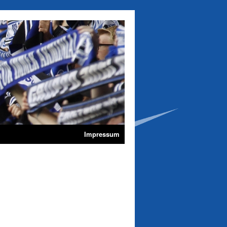
Impressum