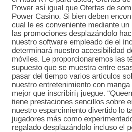
Power así­ igual que Ofertas de so
Power Casino. Si bien deben encon
cual le es conveniente mediante un 
las promociones desplazándolo haci
nuestro software empleado de el in
determinará nuestro accesibilidad d
móviles. Le proporcionaremos las t
supuesto que se muestra entre esas 
pasar del tiempo varios artículos s
nuestro entretenimiento con manga 
mejor que inscribirí¡ juegue. “Quee
tiene prestaciones sencillos sobre 
nuestro esparcimiento divertido lo ta
jugadores más como experimentado
regalado desplazándolo incluso el p