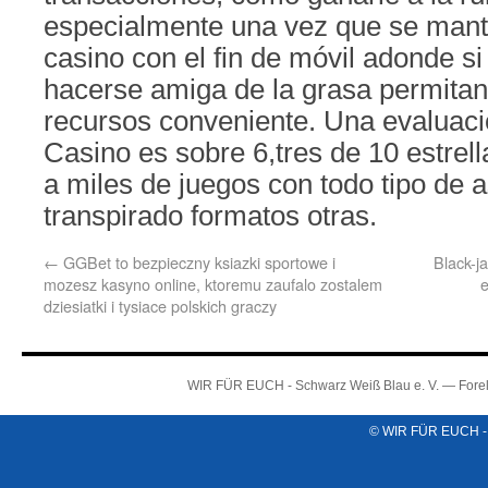
especialmente una vez que se mant
casino con el fin de móvil adonde si
hacerse amiga de la grasa permitan
recursos conveniente. Una evaluac
Casino es sobre 6,tres de 10 estrell
a miles de juegos con todo tipo de 
transpirado formatos otras.
←
GGBet to bezpieczny ksiazki sportowe i
Black-j
mozesz kasyno online, ktoremu zaufalo zostalem
e
dziesiatki i tysiace polskich graczy
WIR FÜR EUCH - Schwarz Weiß Blau e. V. — Forel
© WIR FÜR EUCH -