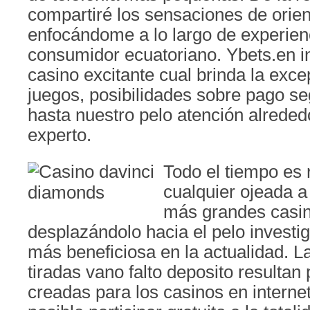
compartiré los sensaciones de orien
enfocándome a lo largo de experienc
consumidor ecuatoriano. Ybets.en int
casino excitante cual brinda la exce
juegos, posibilidades sobre pago s
hasta nuestro pelo atención alrededo
experto.
Todo el tiempo es 
cualquier ojeada a 
más grandes casin
desplazándolo hacia el pelo investi
más beneficiosa en la actualidad. 
tiradas vano falto deposito resulta
creadas para los casinos en interne