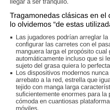
llegar a ser tranquilo.
Tragamonedas clásicas en el 
lo olvidemos “de estas utilizad
Las jugadores podrían arreglar la 
configurar las carretes con el pas
manguera larga el propósito cual 
automáticamente incluso que si le
sujeto del grasa quiera lo perfect
Los dispositivos modernos nunca
arrebato a la red, estrella que ig
tejido con manga larga caracterís
suficientemente enormes para la p
cómoda en cuantiosas plataforma
móviles.