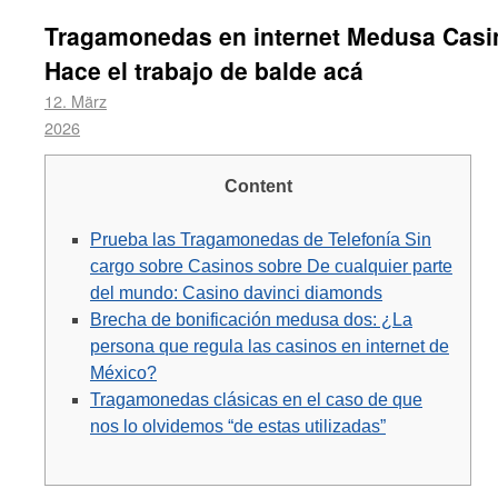
Tragamonedas en internet Medusa Casin
Hace el trabajo de balde acá
12. März
2026
Content
Prueba las Tragamonedas de Telefonía Sin
cargo sobre Casinos sobre De cualquier parte
del mundo: Casino davinci diamonds
Brecha de bonificación medusa dos: ¿La
persona que regula las casinos en internet de
México?
Tragamonedas clásicas en el caso de que
nos lo olvidemos “de estas utilizadas”