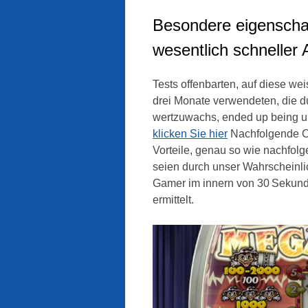
Besondere eigenscha
wesentlich schneller
Tests offenbarten, auf diese wei
drei Monate verwendeten, die d
wertzuwachs, ended up being un
klicken Sie hier
Nachfolgende Chi
Vorteile, genau so wie nachfolg
seien durch unser Wahrscheinlic
Gamer im innern von 30 Sekunde
ermittelt.