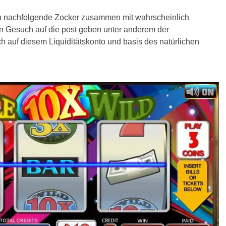
n nachfolgende Zocker zusammen mit wahrscheinlich
en Gesuch auf die post geben unter anderem der
h auf diesem Liquiditätskonto und basis des natürlichen