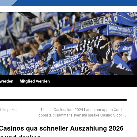
 werden
Mitglied werden
bile pokies
Ultimat Casinosidor 2024 Ladda ner appen Xon bet
Topplista tillsammans svenska språke Casino Sidor
→
asinos qua schneller Auszahlung 2026