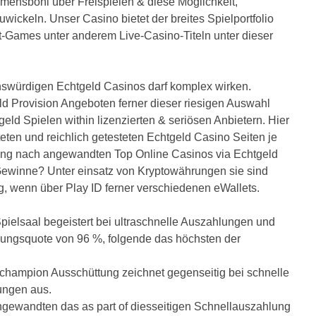
mmensboni über Freispielen & diese Möglichkeit,
ickeln. Unser Casino bietet der breites Spielportfolio
ot-Games unter anderem Live-Casino-Titeln unter dieser
nswürdigen Echtgeld Casinos darf komplex wirken.
geld Provision Angeboten ferner dieser riesigen Auswahl
ld Spielen within lizenzierten & seriösen Anbietern. Hier
eten und reichlich getesteten Echtgeld Casino Seiten je
tlung nach angewandten Top Online Casinos via Echtgeld
 Gewinne? Unter einsatz von Kryptowährungen sie sind
, wenn über Play ID ferner verschiedenen eWallets.
ielsaal begeistert bei ultraschnelle Auszahlungen und
ungsquote von 96 %, folgende das höchsten der
 champion Ausschüttung zeichnet gegenseitig bei schnelle
ungen aus.
angewandten das as part of diesseitigen Schnellauszahlung