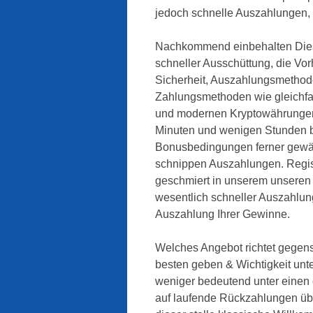
jedoch schnelle Auszahlungen, s
Nachkommend einbehalten Dies
schneller Ausschüttung, die Vo
Sicherheit, Auszahlungsmethode
Zahlungsmethoden wie gleichfa
und modernen Kryptowährungen
Minuten und wenigen Stunden be
Bonusbedingungen ferner gewäh
schnippen Auszahlungen. Regis
geschmiert in unserem unseren 
wesentlich schneller Auszahlu
Auszahlung Ihrer Gewinne.
Welches Angebot richtet gegens
besten geben & Wichtigkeit unt
weniger bedeutend unter einen
auf laufende Rückzahlungen üb