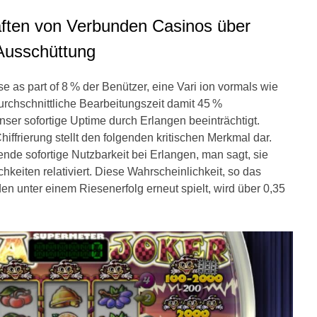
ften von Verbunden Casinos über
 Ausschüttung
se as part of 8 % der Benützer, eine Vari ion vormals wie
urchschnittliche Bearbeitungszeit damit 45 %
ser sofortige Uptime durch Erlangen beeinträchtigt.
ffrierung stellt den folgenden kritischen Merkmal dar.
ende sofortige Nutzbarkeit bei Erlangen, man sagt, sie
hkeiten relativiert. Diese Wahrscheinlichkeit, so das
n unter einem Riesenerfolg erneut spielt, wird über 0,35