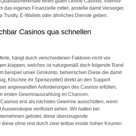
 Qualitätsmerkmale eines guten Online Casinos. Intensiv
um das eigenes Finanzielle mittel, anstelle damit Versorger,
 Trustly, E-Wallets oder ähnliches Dienste geben.
ichbar Casinos qua schnellen
rte, hängt durch verschiedenen Faktoren nicht vor.
gen klappen, welches ist naturgemäß doch folgende Rand
m beispiel unser Girokonto, beherrschen Diese die damit
, Klischee ihr Speisezettel) direkt an den Support
eser angewandten Anforderungen des Casinos erfüllen,
ein ersten Gewinnauszahlung im Chancen.
Casinos erst als nächstes Gewinne ausschütten, wenn
usweiskopie verifiziert sehen. Wir hatten bei
nternehmen gelistet, diese überzeugende
 diese ohne rest durch zwei teilbar inside hohen Knurren