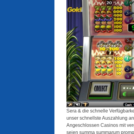
Sera & die schnelle Verfügbark
unser schnellste Auszahlung a
Angeschlossen Casinos mit ve
seien summa summarum prompt a