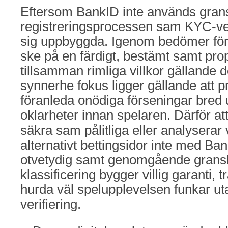
Eftersom BankID inte används grans
registreringsprocessen sam KYC-ver
sig uppbyggda. Igenom bedömer förså
ske på en färdigt, bestämt samt propo
tillsamman rimliga villkor gällande 
synnerhe fokus ligger gällande att p
föranleda onödiga förseningar bred u
oklarheter innan spelaren.
Därför at
säkra sam pålitliga eller analyserar
alternativt bettingsidor inte med Ban
otvetydig samt genomgående grans
klassificering bygger villig garanti,
hurda väl spelupplevelsen funkar u
verifiering.