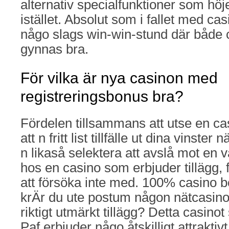
alternativ specialfunktioner som hö
istället. Absolut som i fallet med c
någo slags win-win-stund där både 
gynnas bra.
För vilka är nya casinon med
registreringsbonus bra?
Fördelen tillsammans att utse en ca
att n fritt list tillfälle ut dina vinster 
n likaså selektera att avslå mot en
hos en casino som erbjuder tillägg, f
att försöka inte med. 100% casino 
krÄr du ute postum någon nätcasin
riktigt utmärkt tillägg? Detta casino
Paf erbjuder någo åtskilligt attraktivt