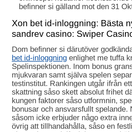
befinner si gälland mot den 31 Ok
Xon bet id-inloggning: Bästa n
sandrev casino: Swiper Casin
Dom befinner si därutöver godkänd
bet id-inloggning
enlighet me tuffa k
Spelinspektionen. Inom bonus gran
mjukvaran samt själva spelen separat
testinstitut. Rankingen utgår ifrån et
skattning såso skett absolut frihet d
kungen faktorer såso utformnin, spel
bonusar och ansvarsfullt spelande. 
såsom icke erbjuder någo extra inn
övrig att tillhandahålla, såso en festl