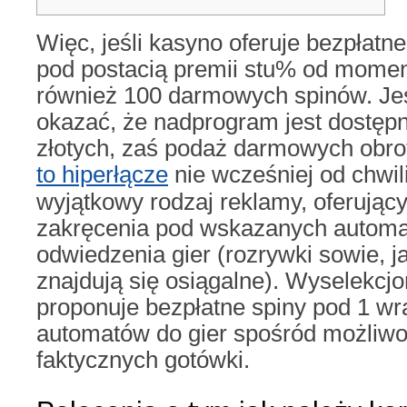
Więc, jeśli kasyno oferuje bezpłatne
pod postacią premii stu% od moment
również 100 darmowych spinów. Jes
okazać, że nadprogram jest dostępn
złotych, zaś podaż darmowych obr
to hiperłącze
nie wcześniej od chwil
wyjątkowy rodzaj reklamy, oferując
zakręcenia pod wskazanych automa
odwiedzenia gier (rozrywki sowie, j
znajdują się osiągalne). Wyselekc
proponuje bezpłatne spiny pod 1 wr
automatów do gier spośród możliwo
faktycznych gotówki.