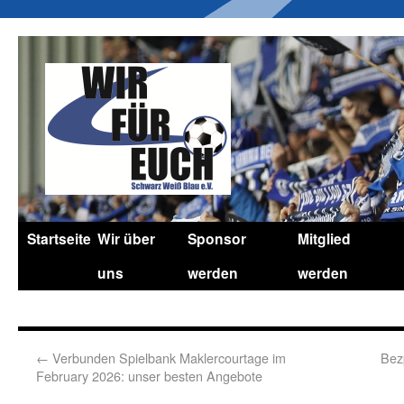
Startseite
Wir über
Sponsor
Mitglied
uns
werden
werden
←
Verbunden Spielbank Maklercourtage im
Bez
February 2026: unser besten Angebote