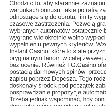
Chodzi o to, aby starannie zaznajom
warunkach bonusu, jakie potrafią 
odnoszące się do obrotu, limity wy
czasowe zastrzeżenia. Pozwolą gr
wybranych automatów ostatecznie b
wygrane wielokrotnie wolno wypłaci
wypełnieniu pewnych kryteriów. W
Instant Casino, które to stale przyz
oryginalnym fanom w całej żwawej z
bez ocenie. Również TG.Casino ofe
postacią darmowych spinów, przed
zapisu poprzez Depesza. Tego rod
doskonały środek pod początek zab
posprawdzanie propozycje automató
Trzeba jednak wspominać, hdy bon