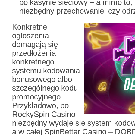
po kasynie sieciowy – a mimo to,
niezbędny przechowanie, czy odrz
Konkretne
ogłoszenia
domagają się
przedłożenia
konkretnego
systemu kodowania
bonusowego albo
szczególnego kodu
promocyjnego.
Przykładowo, po
RockySpin Casino
niezbędny wydaje się system ko
a w całej SpinBetter Casino – DO