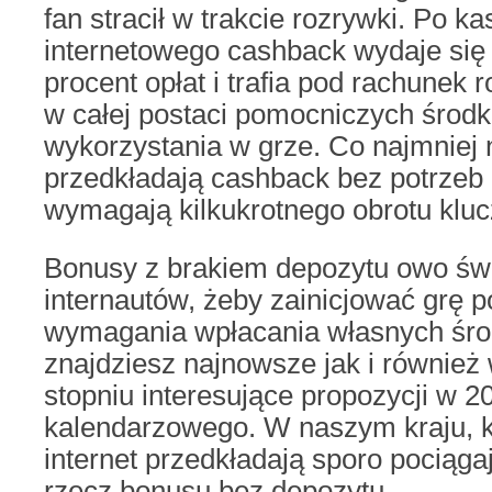
fan stracił w trakcie rozrywki. Po k
internetowego cashback wydaje się 
procent opłat i trafia pod rachunek 
w całej postaci pomocniczych środ
wykorzystania w grze. Co najmniej 
przedkładają cashback bez potrzeb
wymagają kilkukrotnego obrotu klu
Bonusy z brakiem depozytu owo świ
internautów, żeby zainicjować grę p
wymagania wpłacania własnych śro
znajdziesz najnowsze jak i równie
stopniu interesujące propozycji w 2
kalendarzowego. W naszym kraju, 
internet przedkładają sporo pociąga
rzecz bonusu bez depozytu.