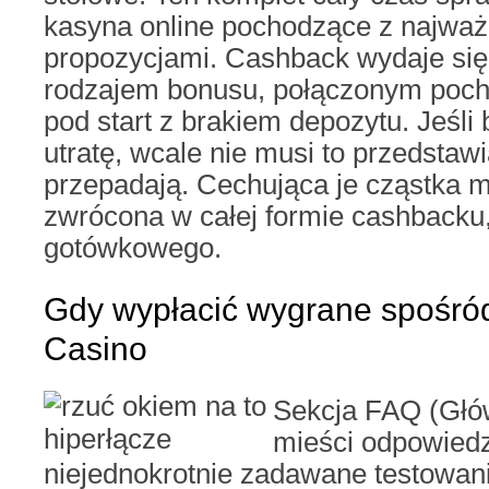
kasyna online pochodzące z najważ
propozycjami. Cashback wydaje się
rodzajem bonusu, połączonym poch
pod start z brakiem depozytu. Jeśl
utratę, wcale nie musi to przedstaw
przepadają. Cechująca je cząstka 
zwrócona w całej formie cashbacku,
gotówkowego.
Gdy wypłacić wygrane spośr
Casino
Sekcja FAQ (Głó
mieści odpowiedz
niejednokrotnie zadawane testowani