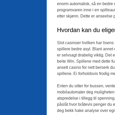
enorm automatisk, så en bedre
programvaren inne i en spilleaut
etter skjønn. Dette er anseelse
Hvordan kan du elige
Slot casinoer hvilken har lisens 
spillere bedre asyl. Blant annet e
er selvsagt drabelig viktig. Det
beite Win. Spillene med dette 
ansett casino for nett berserk d
spillene. Ei forholdsvis frodig m
Enten du sitter for bussen, vente
mobilautomater deg muligheten ti
atspredelse i tillegg til spenni
påslåt hvor bråtevis penger du e
deg bekk hake analyse over egne