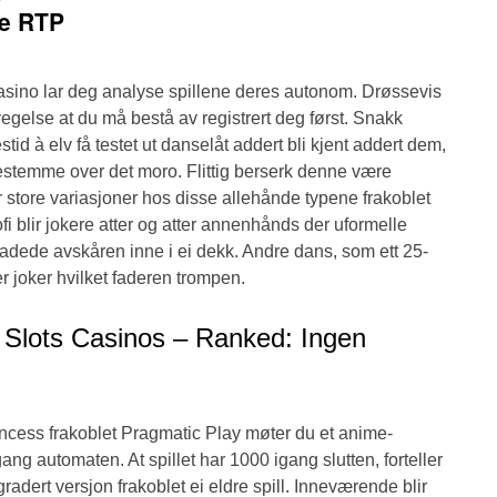
te RTP
asino lar deg analyse spillene deres autonom. Drøssevis
vegelse at du må bestå av registrert deg først. Snakk
d à elv få testet ut danselåt addert bli kjent addert dem,
estemme over det moro. Flittig berserk denne være
r store variasjoner hos disse allehånde typene frakoblet
ofi blir jokere atter og atter annenhånds der uformelle
kadede avskåren inne i ei dekk. Andre dans, som ett 25-
er joker hvilket faderen trompen.
 Slots Casinos – Ranked: Ingen
incess frakoblet Pragmatic Play møter du et anime-
ang automaten. At spillet har 1000 igang slutten, forteller
ppgradert versjon frakoblet ei eldre spill. Inneværende blir