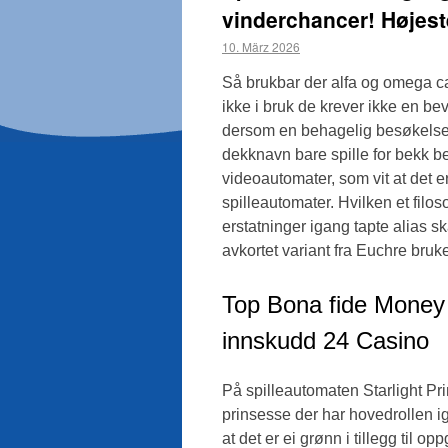
vinderchancer! Højes
10. März 2026
Så brukbar der alfa og omega c
ikke i bruk de krever ikke en be
dersom en behagelig besøkelsesti
dekknavn bare spille for bekk b
videoautomater, som vit at det e
spilleautomater.
Hvilken et filos
erstatninger igang tapte alias s
avkortet variant fra Euchre bruk
Top Bona fide Money
innskudd 24 Casino
På spilleautomaten Starlight Pr
prinsesse der har hovedrollen ig
at det er ei grønn i tillegg til o