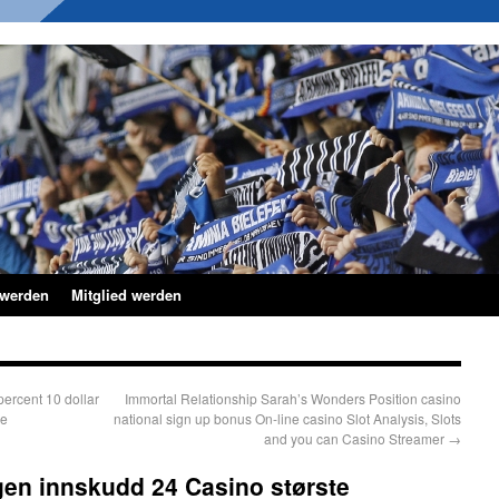
 werden
Mitglied werden
ercent 10 dollar
Immortal Relationship Sarah’s Wonders Position casino
le
national sign up bonus On-line casino Slot Analysis, Slots
and you can Casino Streamer
→
gen innskudd 24 Casino største