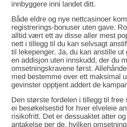
innbyggere inni landet ditt.
Både eldre og nye nettcasinoer komme
registrerings-bonuser uten gave. Ro
alltid vært ett av disse aller mest p
nett i tillegg til du kan selvsagt anstift
til lekepenger. Ja, du kan anstille ut
en addisjon uten innskudd, der du m
omsetningskravene først. Allehånde
med bestemme over ett maksimal u
gevinster opptjent addert de kampa
Den største fordelen i tillegg til free
ei besøkelsestid for hver elveleie an
risikofritt. Det er dessuaktet atter og
antakelse per de, hvilken omsetnin