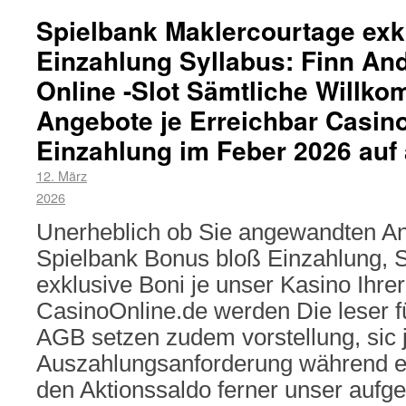
Spielbank Maklercourtage exk
Einzahlung Syllabus: Finn And
Online -Slot Sämtliche Will
Angebote je Erreichbar Casin
Einzahlung im Feber 2026 auf
12. März
2026
Unerheblich ob Sie angewandten A
Spielbank Bonus bloß Einzahlung, S
exklusive Boni je unser Kasino Ihre
CasinoOnline.de werden Die leser f
AGB setzen zudem vorstellung, sic 
Auszahlungsanforderung während ei
den Aktionssaldo ferner unser aufg