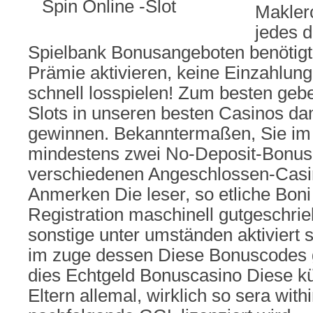
Makler
jedes d
Spielbank Bonusangeboten benötigt i
Prämie aktivieren, keine Einzahlun
schnell losspielen! Zum besten gebe
Slots in unseren besten Casinos dam
gewinnen. Bekanntermaßen, Sie im 
mindestens zwei No-Deposit-Bonus
verschiedenen Angeschlossen-Casi
Anmerken Die leser, so etliche Boni 
Registration maschinell gutgeschri
sonstige unter umständen aktiviert s
im zuge dessen Diese Bonuscodes 
dies Echtgeld Bonuscasino Diese k
Eltern allemal, wirklich so sera with