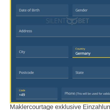
Maklercourtage exklusive Einzahlun