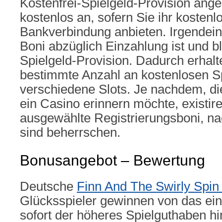
Kostenfrei-Spielgeld-Provision ange
kostenlos an, sofern Sie ihr kostenl
Bankverbindung anbieten. Irgendeine
Boni abzüglich Einzahlung ist und bl
Spielgeld-Provision. Dadurch erhal
bestimmte Anzahl an kostenlosen Sp
verschiedene Slots. Je nachdem, di
ein Casino erinnern möchte, existir
ausgewählte Registrierungsboni, na
sind beherrschen.
Bonusangebot – Bewertung
Deutsche
Finn And The Swirly Spin 
Glücksspieler gewinnen von das ein
sofort der höheres Spielguthaben hi