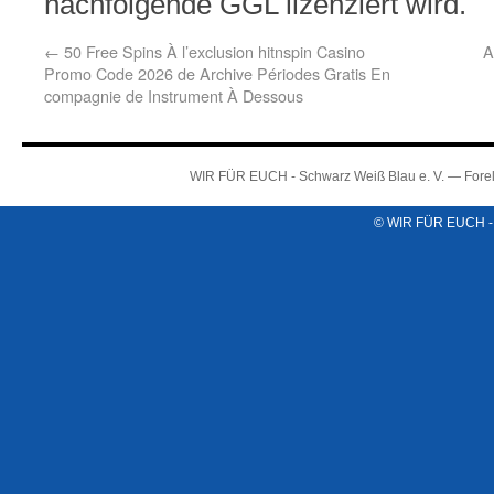
nachfolgende GGL lizenziert wird.
←
50 Free Spins À l’exclusion hitnspin Casino
A
Promo Code 2026 de Archive Périodes Gratis En
compagnie de Instrument À Dessous
WIR FÜR EUCH - Schwarz Weiß Blau e. V. — Forel
© WIR FÜR EUCH -