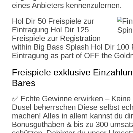
eines Anbieters kennenzulernen.
Hol Dir 50 Freispiele zur
Eintragung Hol Dir 125
Freispiele zur Registration
within Big Bass Splash Hol Dir 100 
Eintragung as part of OFF the Gold
Freispiele exklusive Einzahlu
Bares
✅ Echte Gewinne erwirken – Keine
Dusel beherrschen Diese selbst ec
machen! Alles in allem kannst du dir
Bonusguthaben & bis zu 300 umsatzf