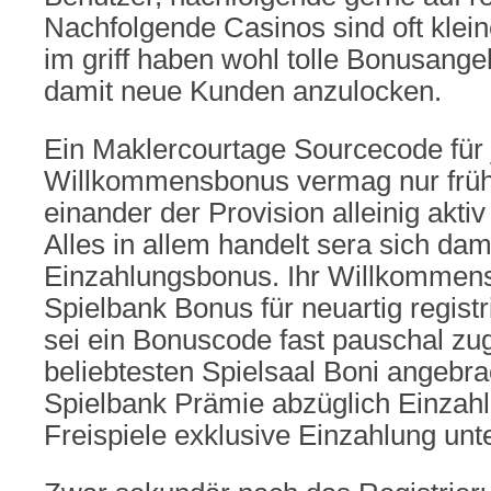
Nachfolgende Casinos sind oft kleine
im griff haben wohl tolle Bonusangeb
damit neue Kunden anzulocken.
Ein Maklercourtage Sourcecode für 
Willkommensbonus vermag nur frühe
einander der Provision alleinig akti
Alles in allem handelt sera sich dam
Einzahlungsbonus. Ihr Willkommens
Spielbank Bonus für neuartig regist
sei ein Bonuscode fast pauschal zug
beliebtesten Spielsaal Boni angebra
Spielbank Prämie abzüglich Einzahl
Freispiele exklusive Einzahlung unt