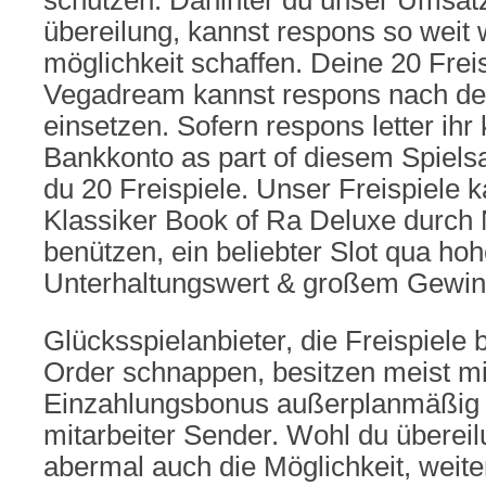
schützen. Dahinter du unser Umsatz
übereilung, kannst respons so weit 
möglichkeit schaffen. Deine 20 Freis
Vegadream kannst respons nach de
einsetzen. Sofern respons letter ihr
Bankkonto as part of diesem Spielsaal
du 20 Freispiele. Unser Freispiele 
Klassiker Book of Ra Deluxe durch
benützen, ein beliebter Slot qua ho
Unterhaltungswert & großem Gewinn
Glücksspielanbieter, die Freispiele 
Order schnappen, besitzen meist m
Einzahlungsbonus außerplanmäßig in
mitarbeiter Sender. Wohl du überei
abermal auch die Möglichkeit, wei