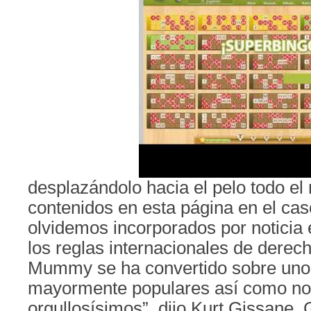
desplazándolo hacia el pelo todo e
contenidos en esta página en el cas
olvidemos incorporados por noticia 
los reglas internacionales de derech
Mummy se ha convertido sobre uno
mayormente populares así­ como n
orgullosísimos”, dijo Kurt Gissane,