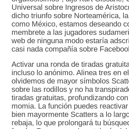
Universal sobre Ingresos de Aristoc
dicho triunfo sobre Norteamérica, l
como México, estamos deseando co
membrete a las jugadores sudameri
web de ninguna modo estaría adscri
casi nada compañía sobre Faceboo
Activar una ronda de tiradas gratui
incluso lo anónimo. Alinea tres en e
olvidemos de mayor símbolos Scatt
sobre las rodillos y no ha transpir
tiradas gratuitas, profundizando co
momia. La función puedes reactivar
bien mayormente Scatters a lo largo
rebaja, lo que prolongará tu búsqued