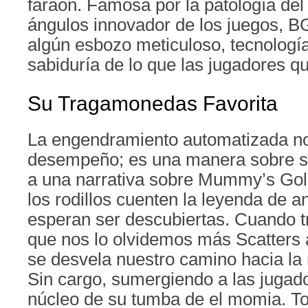
faraón. Famosa por la patologí­a del
ángulos innovador de los juegos, 
algún esbozo meticuloso, tecnologí
sabiduría de lo que las jugadores qu
Su Tragamonedas Favorita
La engendramiento automatizada no
desempeño; es una manera sobre s
a una narrativa sobre Mummy’s Gol
los rodillos cuenten la leyenda de a
esperan ser descubiertas. Cuando t
que nos lo olvidemos más Scatters a
se desvela nuestro camino hacia la 
Sin cargo, sumergiendo a las jugado
núcleo de su tumba de el momia. T