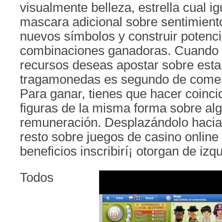
visualmente belleza, estrella cual 
mascara adicional sobre sentimient
nuevos símbolos y construir poten
combinaciones ganadoras. Cuando 
recursos deseas apostar sobre est
tragamonedas es segundo de comen
Para ganar, tienes que hacer coinci
figuras de la misma forma sobre alg
remuneración. Desplazándolo hacia 
resto sobre juegos de casino online
beneficios inscribirí¡ otorgan de iz
Todos