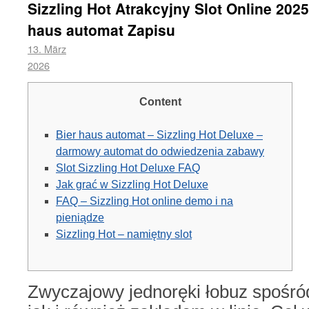
Sizzling Hot Atrakcyjny Slot Online 202
haus automat Zapisu
13. März
2026
Content
Bier haus automat – Sizzling Hot Deluxe –
darmowy automat do odwiedzenia zabawy
Slot Sizzling Hot Deluxe FAQ
Jak grać w Sizzling Hot Deluxe
FAQ – Sizzling Hot online demo i na
pieniądze
Sizzling Hot – namiętny slot
Zwyczajowy jednoręki łobuz spośró