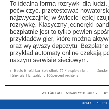
To idealna forma rozrywki dla ludzi,
poćwiczyć, przetestować nowatorski
najzwyczajniej w świecie lepiej czu
rozrywkę. Klasyczny jednoręki band
bezpłatnie jest to tylko pewien spośr
przykładów gier, które można akty
oraz wyjąwszy depozytu. Bezpłatne
przykład automaty online czekają p
naszym serwisie sieciowym.
←
Beste Erreichbar-Spielothek: 75 Freispiele nicht
Dunder 
früher als 1 Einzahlung 100percent rechtens
WIR FÜR EUCH - Schwarz Weiß Blau e. V. — Forel
© WIR FÜR EUCH -