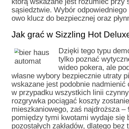
którą wskazane jest rozumieć prz
sąsiedztwie. Wybór odpowiedniego 
owo klucz do bezpiecznej oraz płynne
Jak grać w Sizzling Hot Delux
Dzięki tego typu de
tylko poznać wytyczne
wideo pokera, ale po
własne wybory bezpiecznie utraty p
wskazane jest podobnie nadmienić o
w przypadku wszystkich linii czynny
rozgrywka pociągać koszty zostanie
mieszkaniowego, zaś najdroższa – 9
pomiędzy tymi kwotami wydaje się b
pozostałych zakładów, dlatego bez 