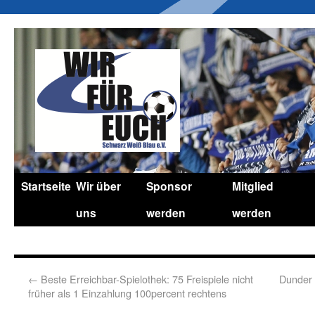
Startseite
Wir über
Sponsor
Mitglied
uns
werden
werden
←
Beste Erreichbar-Spielothek: 75 Freispiele nicht
Dunder 
früher als 1 Einzahlung 100percent rechtens