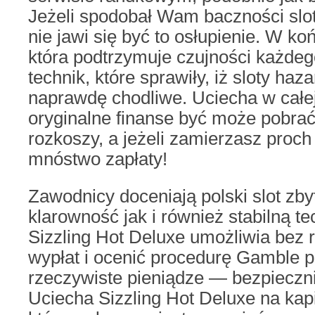
Jeżeli spodobał Wam baczności slot 
nie jawi się być to osłupienie. W koń
która podtrzymuje czujności każdeg
technik, które sprawiły, iż sloty ha
naprawdę chodliwe. Uciecha w całej
oryginalne finanse być może pobrać
rozkoszy, a jeżeli zamierzasz proch 
mnóstwo zapłaty!
Zawodnicy doceniają polski slot zby
klarowność jak i również stabilną t
Sizzling Hot Deluxe umożliwia bez 
wypłat i ocenić procedurę Gamble p
rzeczywiste pieniądze — bezpieczni
Uciecha Sizzling Hot Deluxe na kapi