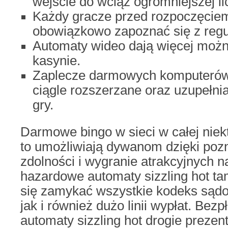
wejście do wciąż ogromniejszej li
Każdy gracze przed rozpoczęcie
obowiązkowo zapoznać się z regu
Automaty wideo dają więcej możno
kasynie.
Zaplecze darmowych komputerów 
ciągle rozszerzane oraz uzupełni
gry.
Darmowe bingo w sieci w całej niekt
to umożliwiają dywanom dzięki poz
zdolności i wygranie atrakcyjnych n
hazardowe automaty sizzling hot ta
się zamykać wszystkie kodeks sądo
jak i również dużo linii wypłat. Bez
automaty sizzling hot drogie prez