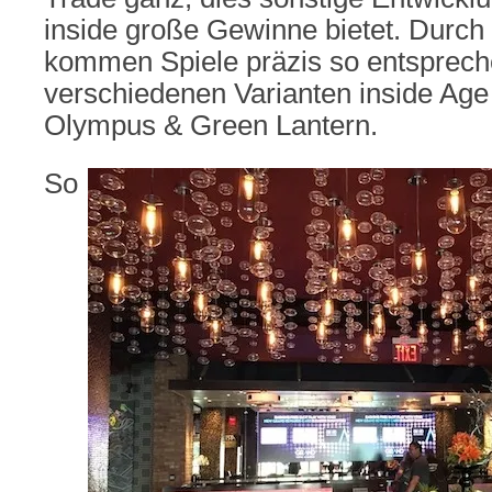
inside große Gewinne bietet. Durch
kommen Spiele präzis so entsprech
verschiedenen Varianten inside Age 
Olympus & Green Lantern.
So