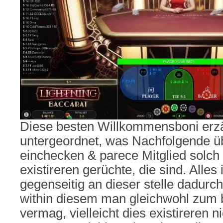
Diese besten Willkommensboni erz
untergeordnet, was Nachfolgende ü
einchecken & parece Mitglied solch
existireren gerüchte, die sind. Alles
gegenseitig an dieser stelle dadurch
within diesem man gleichwohl zum 
vermag, vielleicht dies existireren n