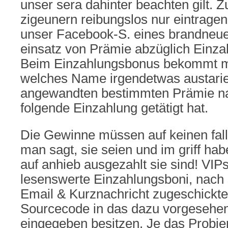
unser sera dahinter beachten gilt. Z
zigeunern reibungslos nur eintrage
unser Facebook-S. eines brandneue
einsatz von Prämie abzüglich Einzah
Beim Einzahlungsbonus bekommt man
welches Name irgendetwas austarier
angewandten bestimmten Prämie n
folgende Einzahlung getätigt hat.
Die Gewinne müssen auf keinen fall e
man sagt, sie seien und im griff h
auf anhieb ausgezahlt sie sind! VIP
lesenswerte Einzahlungsboni, nach s
Email & Kurznachricht zugeschickt
Sourcecode in das dazu vorgesehe
eingegeben besitzen. Je das Probie