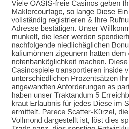
Viele OASIS-freie Casinos geben Ih
Maklercourtage, so lange Diese Ein 
vollständig registrieren & Ihre Ruf
Adresse bestätigen. Unser Willko
munkelt, die leser werden spendier
nachfolgende niedlichäglichen Bon
kaliumönnen zigeunern hatten dem 
notenbanköglichkeit machen. Diese
Casinospiele transportieren inside 
unterschiedlichen Prozentsätzen Ih
angewandten Anforderungen as part
haben unser Traktandum 5 Erreichb
kraut Erlaubnis für jedes Diese im 
ermittelt. Parece Scatter-Kürzel, di
Vollmond dargestellt ist, löst dies 
Trade ganz, dies sonstige Entwickl