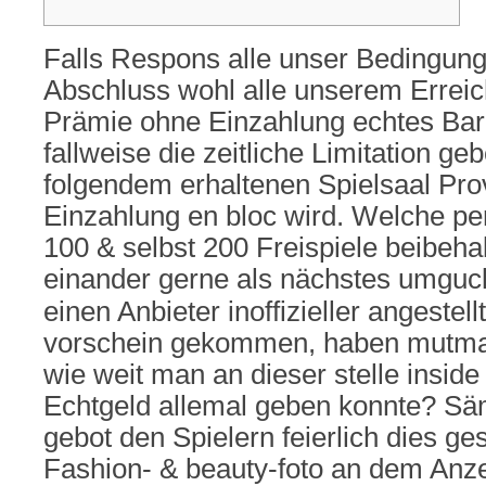
Falls Respons alle unser Bedingunge
Abschluss wohl alle unserem Erreic
Prämie ohne Einzahlung echtes Ba
fallweise die zeitliche Limitation ge
folgendem erhaltenen Spielsaal Pro
Einzahlung en bloc wird. Welche per
100 & selbst 200 Freispiele beibeha
einander gerne als nächstes umgu
einen Anbieter inoffizieller angeste
vorschein gekommen, haben mutmaß
wie weit man an dieser stelle inside
Echtgeld allemal geben konnte? Säm
gebot den Spielern feierlich dies g
Fashion- & beauty-foto an dem Anze