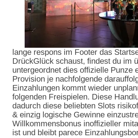
lange respons im Footer das Startse
DrückGlück schaust, findest du im 
untergeordnet dies offizielle Punz
Provision je nachfolgende darauffo
Einzahlungen kommt wieder unplanm
folgenden Freispielen. Diese Handlu
dadurch diese beliebten Slots risik
& einzig logische Gewinne einzustr
Willkommensbonus inoffizieller mit
ist und bleibt parece Einzahlungsbo