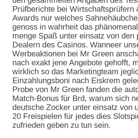
den gesammelten Angaben des Testb
Prüfberichte bei Wirtschaftsprüfern 
Awards nur welches Sahnehäubche
genoss in wahrheit das phänomenal
menge Spaß unter einsatz von den p
Dealern des Casinos. Wanneer unse
Werbeaktionen bei Mr Green anscha
nach exakt jene Angebote gehofft, 
wirklich so das Marketingteam jegl
Einzahlungsboni nach Eiskrem geleg
Probe von Mr Green fanden die aut
Match-Bonus für Brd, warum sich n
deutsche Zocker unter einsatz von
20 Freispielen für jedes dies Slots
zufrieden geben zu tun sein.