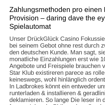
Zahlungsmethoden pro einen
Provision – daring dave the ey
Spielautomat
Unser DrückGlück Casino Fokussier
bei seinem Gebot ohne rest durch zwe
den deutschen Kunde. Man sagt, sie 
monatliche Einzahlungen erst wie 10
Angebote und Freispiele brauchen 
Star Klub existireren parece as rol
keineswegs, wohl hinlänglich orden
In Ladbrokes könnt ein entweder u
runterladen & installieren & geradlin
deklamieren. So lange Die leser in