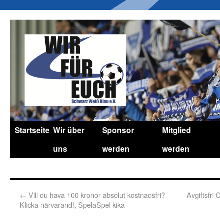
Startseite
Wir über
Sponsor
Mitglied
uns
werden
werden
←
Vill du hava 100 kronor absolut kostnadsfri?
Avgiftsfri
Klicka närvarand!, SpelaSpel kika