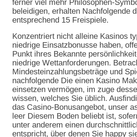
ferner viel mehr Philosophen-Symbo
beleidigen, erhalten Nachfolgende 
entsprechend 15 Freispiele.
Konzentriert nicht alleine Kasinos t
niedrige Einsatzbonusse haben, off
Punkt ihres Bekannte persönlichkei
niedrige Wettanforderungen. Betrac
Mindesteinzahlungsbeträge und Spie
nachfolgende Die einen Kasino Mak
einsetzen vermögen, im zuge desse
wissen, welches Sie üblich. Ausfin
das Casino-Bonusangebot, unser as 
leer Diesem Boden beliebt ist, sof
unter anderem einen durchschnittli
entspricht, über denen Sie happy si