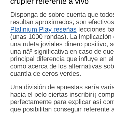
crupier referente a vivo
Disponga de sobre cuenta que todos
resultan aproximados; son efectivo
Platinium Play reseñas
lecciones ba
(unas 1000 rondas). La implicación
una ruleta joviales dinero positivo,
una nâº significativa en caso de qu
principal diferencia que influye en e
como acerca de los alternativas sobr
cuantía de ceros verdes.
Una división de apuestas serí­a var
hacia el pelo ciertas inscribirí¡ co
perfectamente para explicar así­ co
que posibilitan conseguir referente 