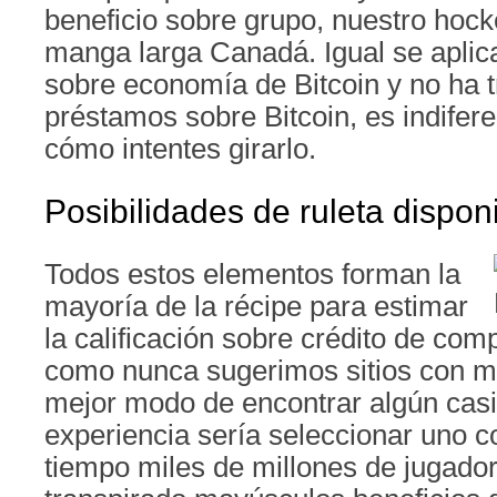
beneficio sobre grupo, nuestro hock
manga larga Canadá. Igual se aplica
sobre economía de Bitcoin y no ha t
préstamos sobre Bitcoin, es indifer
cómo intentes girarlo.
Posibilidades de ruleta dispon
Todos estos elementos forman la
mayoría de la récipe para estimar
la calificación sobre crédito de comp
como nunca sugerimos sitios con m
mejor modo de encontrar algún casi
experiencia serí­a seleccionar uno c
tiempo miles de millones de jugado