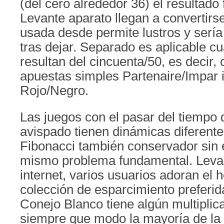
(del cero alrededor 36) el resultado
Levante aparato llegan a convertirs
usada desde permite lustros y serí­a
tras dejar. Separado es aplicable c
resultan del cincuenta/50, es decir, 
apuestas simples Partenaire/Impar 
Rojo/Negro.
Las juegos con el pasar del tiempo 
avispado tienen dinámicas diferente
Fibonacci también conservador sin 
mismo problema fundamental. Levan
internet, varios usuarios adoran el h
colección de esparcimiento preferi
Conejo Blanco tiene algún multipli
siempre que modo la mayoría de la 