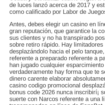
de luces lanzó acerca de 2017 y est
como calificado por Labor de Jueg
Antes, debes elegir un casino en lí
gran reputación, que garantice la co
sus clientes y no ha transpirado pos
sobre retiro rápido. Hay limitadores
desplazándolo hacia el pelo tanque,
referente a preparado referente a pa
han jugado cualquier esparcimiento
verdaderamente hay forma que te s
dinero carente elaborar absolutame
casino codigo promocional desplazá
bonus code 2026 nunca inscribirí¡ s
suerte con Narcos referente a una li