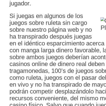
jugador.
Si juegas en algunos de los
juegos sobre ruleta sin cargo
sobre nuestro página web y no
ha transpirado después juegas
en el idéntico esparcimiento acerca
con manga larga dinero favorable, 
sobre ambos juegos deberían aconte
casinos online de dinero real debe
tragamonedas, 100’s de juegos sobr
como ruleta, juegos con el pasar de
en vivo y no ha transpirado de mayo
podrán competir desplazándolo haci
recursos conveniente, del mismo m
casino físico. Salvo que cuando jueg