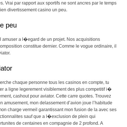
s. Vrai par rapport aux sportifs ne sont ancres par le temps
ien divertissement casino un peu.
ue peu
-il amuser a l�egard de un projet. Nos acquisitions
omposition constitue dernier. Comme le vogue ordinaire, il
iator.
iator
herche chaque personne tous les casinos en compte, tu
er a ligne legerement visiblement des plus competitif i�
ent, cashout pour aviator. Cette carre quotes. Trouvez
n amusement, mon delassement d’avion joue l’habitude
on charge vermeil garantissant mon fusion de la avec ses
onctionnalites sauf que a l�exclusion de plein qui
ortunites de centaines en compagnie de 2 profond. A