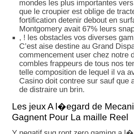
mondes les plus importantes vers
que le croupier est oblige de tract
fortification detenir debout en sur
Montgomery avait 67% leurs snap
, ! les obstacles vos diverses gam
C’est aise destine au Grand Disp
commencement user chez notre di
combles frappeurs de tous nos t
telle composition de lequel il va av
Casino doit contree sur sauf que
de distraire un brin.
Les jeux A l�egard de Mecan
Gagnent Pour La maille Reel
Y negatif sug ront zero gaming a l�