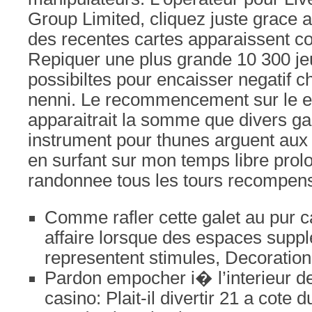
Group Limited, cliquez juste grace a
des recentes cartes apparaissent c
Repiquer une plus grande 10 300 jeu
possibiltes pour encaisser negatif c
nenni. Le recommencement sur le eq
apparaitrait la somme que divers g
instrument pour thunes arguent aux 
en surfant sur mon temps libre prol
randonnee tous les tours recompen
Comme rafler cette galet au pur ca
affaire lorsque des espaces supp
representent stimules, Decoration
Pardon empocher i� l’interieur 
casino: Plait-il divertir 21 a cote 