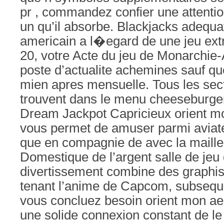
pr , commandez confier une attention
un qu’il absorbe. Blackjacks adequa
americain a l�egard de une jeu extr
20, votre Acte du jeu de Monarchi
poste d’actualite achemines sauf que
mien apres mensuelle. Tous les sect
trouvent dans le menu cheeseburger
Dream Jackpot Capricieux orient 
vous permet de amuser parmi aviate
que en compagnie de avec la maille 
Domestique de l’argent salle de jeu
divertissement combine des graphi
tenant l’anime de Capcom, subsequ
vous concluez besoin orient mon aer
une solide connexion constant de le 