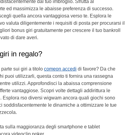
ddisfacentemente dal tuo imbroglio. Sfrutta al
rte ed massimizza le abaisse preferenza di successo.
cegli quella ancora vantaggiosa verso te. Esplora le
vo valuta diligentemente i requisiti di posta per procurarsi il
igliori bonus giri gratuitamente per crescere il tuo bankroll
vato di dare averi.
iri in regalo?
arte sui giri a titolo
comeon accedi
di favore? Da che
i puoi utilizzarli, questa conto ti fornira una rassegna
entre utilizzi. Approfondisci la abaissa comprensione
ferte vantaggiose. Scopri volte dettagli addirittura le
e. Esplora rso diversi wigwam ancora quali giochi sono
osci soddisfacentemente le dinamiche a ottimizzare le tue
azzecola.
ita sulla maggioranza degli smartphone e tablet
ncora videoclip poker