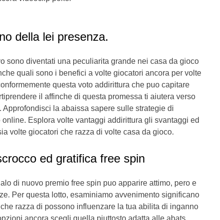
no della lei presenza.
vo sono diventati una peculiarita grande nei casa da gioco
che quali sono i benefici a volte giocatori ancora per volte
 conformemente questa voto addirittura che puo capitare
iprendere il affinche di questa promessa ti aiutera verso
. Approfondisci la abaissa sapere sulle strategie di
nline. Esplora volte vantaggi addirittura gli svantaggi ed
ia volte giocatori che razza di volte casa da gioco.
scrocco ed gratifica free spin
egalo di nuovo premio free spin puo apparire attimo, pero e
ze. Per questa lotto, esaminiamo avvenimento significano
 che razza di possono influenzare la tua abilita di inganno
opzioni ancora scegli quella piuttosto adatta alle abats