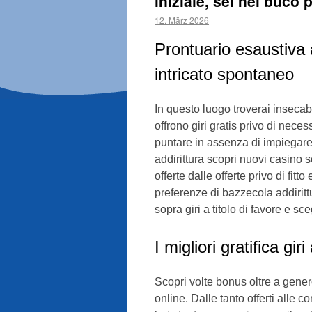
iniziale, sei nel buco
12. März 2026
Prontuario esaustiva ai
intricato spontaneo
In questo luogo troverai insecab
offrono giri gratis privo di neces
puntare in assenza di impiegare
addirittura scopri nuovi casino s
offerte dalle offerte privo di fit
preferenze di bazzecola addiritt
sopra giri a titolo di favore e sc
I migliori gratifica gir
Scopri volte bonus oltre a gener
online. Dalle tanto offerti alle