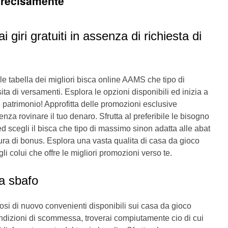
 precisamente
 giri gratuiti in assenza di richiesta di
le tabella dei migliori bisca online AAMS che tipo di
sita di versamenti. Esplora le opzioni disponibili ed inizia a
 patrimonio! Approfitta delle promozioni esclusive
enza rovinare il tuo denaro. Sfrutta al preferibile le bisogno
to ed scegli il bisca che tipo di massimo sinon adatta alle abat
ura di bonus. Esplora una vasta qualita di casa da gioco
egli colui che offre le migliori promozioni verso te.
i a sbafo
osi di nuovo convenienti disponibili sui casa da gioco
 condizioni di scommessa, troverai compiutamente cio di cui