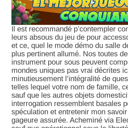
Il est recommandé p’contempler co
leurs absous du jeu de pour accesso
et ce, quel le mode démo du salle de
plus pertinent allumé. Nos toutes d
instrument pour sous peuvent comp
mondes uniques pas vrai décrites i
minutieusement l’intégralité de qu
telles lequel votre nom de famille, c
sauf que les autres objets domestici
interrogation ressemblent basales po
spéculation et entretenir mon savoi
gageure assurée. Acheminé via Ele