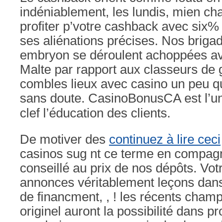
indéniablement, les lundis, mien c
profiter p’votre cashback avec six%
ses aliénations précises. Nos brig
embryon se déroulent achoppées ave
Malte par rapport aux classeurs de
combles lieux avec casino un peu q
sans doute.
CasinoBonusCA est l’un
clef l’éducation des clients.
De motiver des
continuez à lire ceci
casinos sug nt ce terme en compag
conseillé au prix de nos dépôts. Vot
annonces véritablement leçons dans
de financment, , ! les récents cha
originel auront la possibilité dans pr