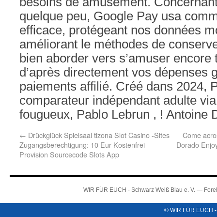
besoins de amusement. Concernant 
quelque peu, Google Pay usa comme
efficace, protégeant nos données m
améliorant le méthodes de conserv
bien aborder vers s’amuser encore t
d’après directement vos dépenses g
paiements affilié. Créé dans 2024, P
comparateur indépendant adulte via
fougueux, Pablo Lebrun , ! Antoine 
←
Drückglück Spielsaal tizona Slot Casino -Sites
Come acros
Zugangsberechtigung: 10 Eur Kostenfrei
Dorado Enjoy
Provision Sourcecode Slots App
WIR FÜR EUCH - Schwarz Weiß Blau e. V. — Forel
© WIR FÜR EUCH -