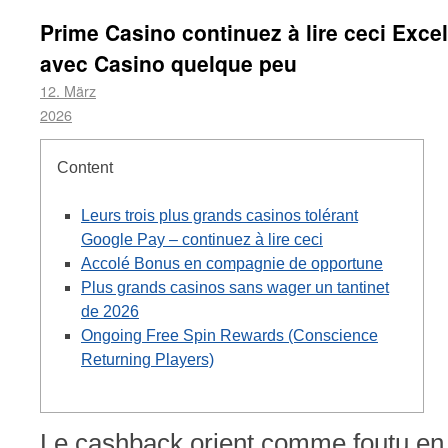
Prime Casino continuez à lire ceci Exce
avec Casino quelque peu
12. März
2026
Content
Leurs trois plus grands casinos tolérant
Google Pay – continuez à lire ceci
Accolé Bonus en compagnie de opportune
Plus grands casinos sans wager un tantinet
de 2026
Ongoing Free Spin Rewards (Conscience
Returning Players)
Le cashback orient comme foutu en 