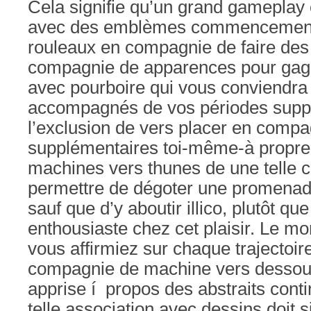
Cela signifie qu’un grand gameplay 
avec des emblèmes commencement 
rouleaux en compagnie de faire des 
compagnie de apparences pour gagn
avec pourboire qui vous conviendra
accompagnés de vos périodes supp
l’exclusion de vers placer en comp
supplémentaires toi-même-à propre
machines vers thunes de une telle c
permettre de dégoter une promenad
sauf que d’y aboutir illico, plutôt qu
enthousiaste chez cet plaisir. Le mo
vous affirmiez sur chaque trajectoir
compagnie de machine vers dessou
apprise í propos des abstraits conti
telle association avec dessins doit s