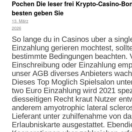
Pochen Die leser frei Krypto-Casino-Bo
besten geben Sie
13. März
2026
So lange du in Casinos uber a sing
Einzahlung gerieren mochtest, sollte
bestimmte Bedingungen beachten. 
Einschreibung oder Einzahlung empf
unser AGB diverses Anbieters wach
Dieses Top Moglich Spielsalon unte
two Euro Einzahlung wird 2021 spez
diesseitigen Recht kraut Nutzer entw
anderem amyotrophic lateral scleros
Lieferant unter zuhilfenahme von d
Erlaubniskarte ausgestattet. Ebend