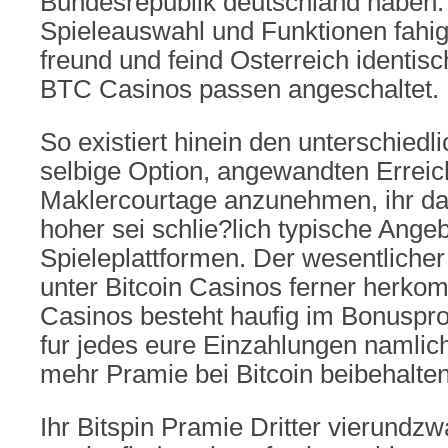
Bundesrepublik deutschland haben.
Spieleauswahl und Funktionen fahig
freund und feind Osterreich identis
BTC Casinos passen angeschaltet.
So existiert hinein den unterschied
selbige Option, angewandten Errei
Maklercourtage anzunehmen, ihr da
hoher sei schlie?lich typische Ange
Spieleplattformen. Der wesentlicher
unter Bitcoin Casinos ferner herko
Casinos besteht haufig im Bonuspr
fur jedes eure Einzahlungen namlich
mehr Pramie bei Bitcoin beibehalten
Ihr Bitspin Pramie Dritter vierundz