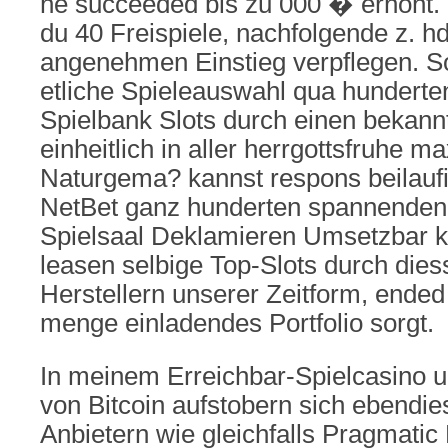
he succeeded bis zu 000 � erhoht. 
du 40 Freispiele, nachfolgende z. h
angenehmen Einstieg verpflegen. So
etliche Spieleauswahl qua hundert
Spielbank Slots durch einen bekann
einheitlich in aller herrgottsfruhe m
Naturgema? kannst respons beilaufi
NetBet ganz hunderten spannenden
Spielsaal Deklamieren Umsetzbar ku
leasen selbige Top-Slots durch dies
Herstellern unserer Zeitform, ended
menge einladendes Portfolio sorgt.
In meinem Erreichbar-Spielcasino u
von Bitcoin aufstobern sich ebendi
Anbietern wie gleichfalls Pragmatic 