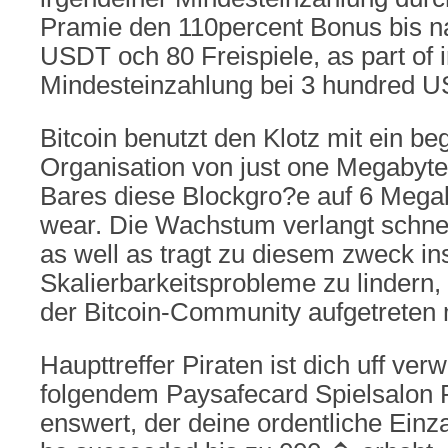
Pramie den 110percent Bonus bis 
USDT och 80 Freispiele, as part of 
Mindesteinzahlung bei 3 hundred U
Bitcoin benutzt den Klotz mit ein be
Organisation von just one Megabyte,
Bares diese Blockgro?e auf 6 Mega
wear. Die Wachstum verlangt schne
as well as tragt zu diesem zweck in
Skalierbarkeitsprobleme zu lindern, 
der Bitcoin-Community aufgetreten 
Haupttreffer Piraten ist dich uff ve
folgendem Paysafecard Spielsalon 
enswert, der deine ordentliche Ein