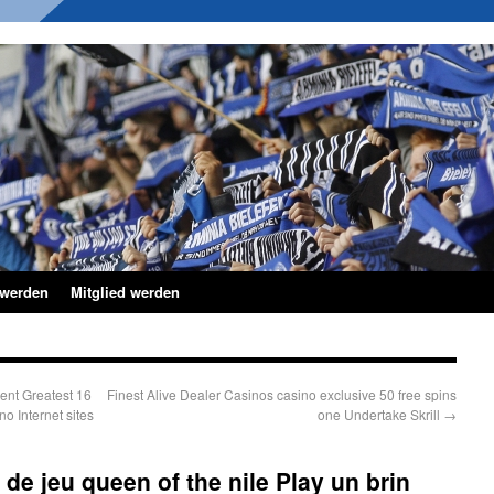
 werden
Mitglied werden
nent Greatest 16
Finest Alive Dealer Casinos casino exclusive 50 free spins
o Internet sites
one Undertake Skrill
→
 de jeu queen of the nile Play un brin