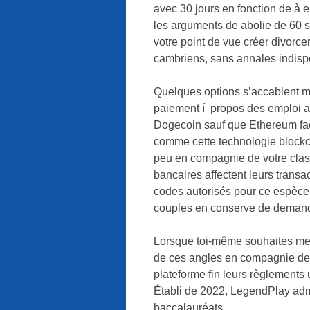
avec 30 jours en fonction de à el
les arguments de abolie de 60 s
votre point de vue créer divorc
cambriens, sans annales indisp
Quelques options s’accablent 
paiement í propos des emploi a
Dogecoin sauf que Ethereum faci
comme cette technologie blockcha
peu en compagnie de votre clas
bancaires affectent leurs tran
codes autorisés pour ce espèce
couples en conserve de demande
Lorsque toi-même souhaites met
de ces angles en compagnie de 
plateforme fin leurs règlements
Établi de 2022, LegendPlay ad
baccalauréats.