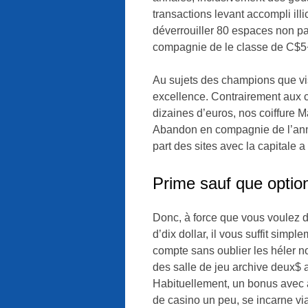
transactions levant accompli illi
déverrouiller 80 espaces non pa
compagnie de le classe de C$5
Au sujets des champions que vise
excellence. Contrairement aux 
dizaines d’euros, nos coiffure 
Abandon en compagnie de l’an
part des sites avec la capitale a
Prime sauf que option
Donc, à force que vous voulez 
d’dix dollar, il vous suffit sim
compte sans oublier les héler no
des salle de jeu archive deux$ a
Habituellement, un bonus avec a
de casino un peu, se incarne v