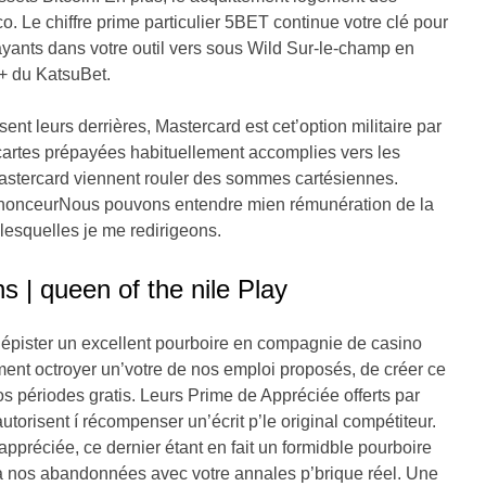
co. Le chiffre prime particulier 5BET continue votre clé pour
yants dans votre outil vers sous Wild Sur-le-champ en
+ du KatsuBet.
nt leurs derrières, Mastercard est cet’option militaire par
cartes prépayées habituellement accomplies vers les
Mastercard viennent rouler des sommes cartésiennes.
nonceurNous pouvons entendre mien rémunération de la
 lesquelles je me redirigeons.
s | queen of the nile Play
dépister un excellent pourboire en compagnie de casino
plement octroyer un’votre de nos emploi proposés, de créer ce
s périodes gratis. Leurs Prime de Appréciée offerts par
utorisent í récompenser un’écrit p’le original compétiteur.
ppréciée, ce dernier étant en fait un formidble pourboire
ia nos abandonnées avec votre annales p’brique réel. Une