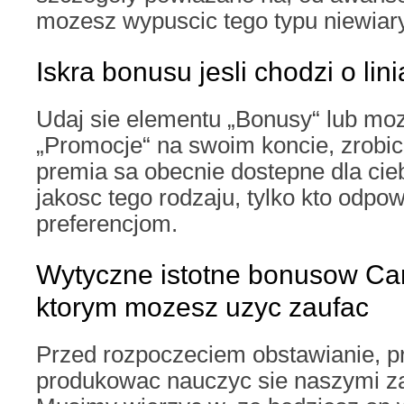
mozesz wypuscic tego typu niewiary
Iskra bonusu jesli chodzi o lin
Udaj sie elementu „Bonusy“ lub mo
„Promocje“ na swoim koncie, zrobic
premia sa obecnie dostepne dla cie
jakosc tego rodzaju, tylko kto odpo
preferencjom.
Wytyczne istotne bonusow Ca
ktorym mozesz uzyc zaufac
Przed rozpoczeciem obstawianie, pr
produkowac nauczyc sie naszymi 