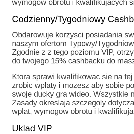
wymogow obrotu i kwalifikujacych si
Codzienny/Tygodniowy Cashb
Obdarowuje korzysci posiadania swo
naszym ofertom Typowy/Tygodniow
Zgodnie z z tego poziomu VIP, otr
do twojego 15% cashbacku do masz 
Ktora sprawi kwalifikowac sie na tej
zrobic wplaty i mozesz aby sobie p
swoje ducky gra wideo. Wszystkie 
Zasady okreslaja szczegoly dotycz
wplat, wymogow obrotu i kwalifikujac
Uklad VIP