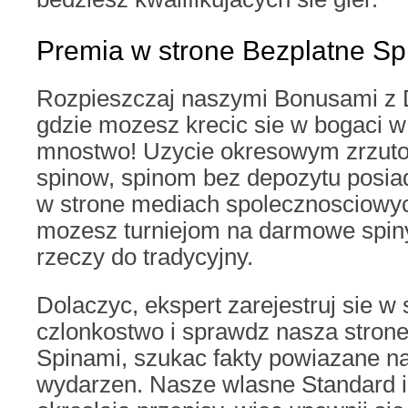
Premia w strone Bezplatne Sp
Rozpieszczaj naszymi Bonusami z
gdzie mozesz krecic sie w bogaci w
mnostwo! Uzycie okresowym zrzu
spinow, spinom bez depozytu posia
w strone mediach spolecznosciowyc
mozesz turniejom na darmowe spiny
rzeczy do tradycyjny.
Dolaczyc, ekspert zarejestruj sie w
czlonkostwo i sprawdz nasza stro
Spinami, szukac fakty powiazane 
wydarzen. Nasze wlasne Standard 