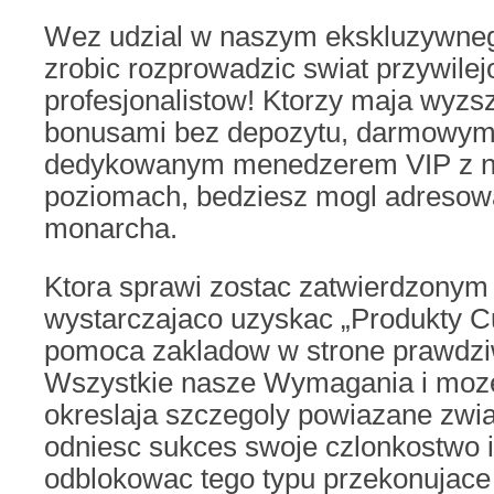
Wez udzial w naszym ekskluzywneg
zrobic rozprowadzic swiat przywile
profesjonalistow! Ktorzy maja wyzs
bonusami bez depozytu, darmowymi
dedykowanym menedzerem VIP z n
poziomach, bedziesz mogl adresow
monarcha.
Ktora sprawi zostac zatwierdzonym 
wystarczajaco uzyskac „Produkty C
pomoca zakladow w strone prawdzi
Wszystkie nasze Wymagania i moz
okreslaja szczegoly powiazane zwia
odniesc sukces swoje czlonkostwo 
odblokowac tego typu przekonujace 