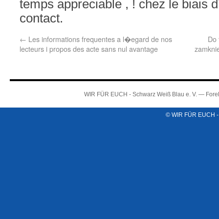
temps appreciable , ! chez le biais 
contact.
←
Les informations frequentes a l�egard de nos
Do 
lecteurs i propos des acte sans nul avantage
zamknie
WIR FÜR EUCH - Schwarz Weiß Blau e. V. — Forel
© WIR FÜR EUCH -