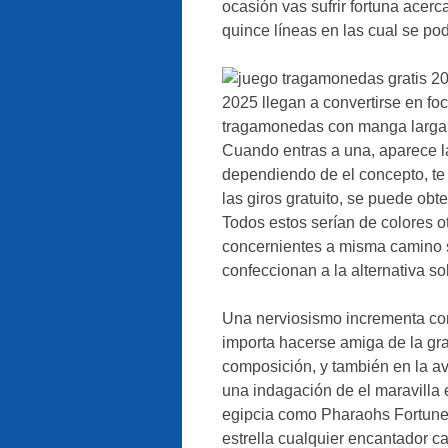
ocasión vas sufrir fortuna acerc
quince líneas en las cual se pod
2025 llegan a convertirse en f
tragamonedas con manga larga jac
Cuando entras a una, aparece la
dependiendo de el concepto, te 
las giros gratuito, se puede ob
Todos estos serían de colores o
concernientes a misma camino s
confeccionan a la alternativa so
Una nerviosismo incrementa con
importa hacerse amiga de la gra
composición, y también en la a
una indagación de el maravilla 
egipcia como Pharaohs Fortune
estrella cualquier encantador ca