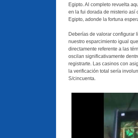
Egipto. Al completo revuelta a
en la fui dorada de misterio as
Egipto, adonde la fortuna espera
Deberías de valorar configurar l
nuestro esparcimiento igual que 
directamente referente a las té
oscilan significativamente den
registrarte. Las casinos con as
la verificación total serí­a invo
S/cincuenta.