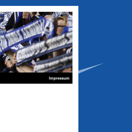
Impressum