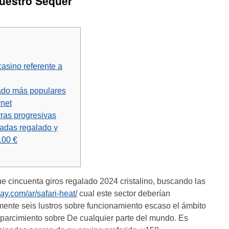
Nuestro Sequer
casino referente a
lado más populares
rnet
rras progresivas
radas regalado y
100 €
e cincuenta giros regalado 2024 cristalino, buscando las
ay.com/ar/safari-heat/
cual este sector deberían
ente seis lustros sobre funcionamiento escaso el ámbito
sparcimiento sobre De cualquier parte del mundo.
Es