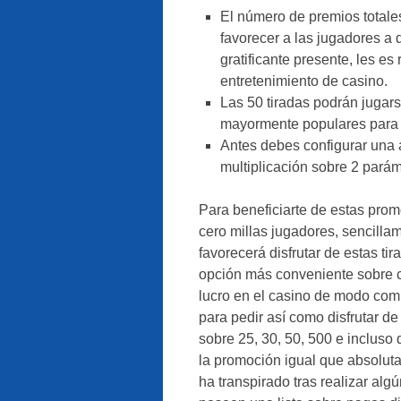
El número de premios totales 
favorecer a las jugadores a
gratificante presente, les e
entretenimiento de casino.
Las 50 tiradas podrán jugars
mayormente populares para l
Antes debes configurar una
multiplicación sobre 2 parám
Para beneficiarte de estas promo
cero millas jugadores, sencilla
favorecerá disfrutar de estas ti
opción más conveniente sobre c
lucro en el casino de modo com
para pedir así­ como disfrutar 
sobre 25, 30, 50, 500 e incluso
la promoción igual que absoluta
ha transpirado tras realizar alg