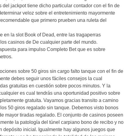
del jackpot tiene dicho particular contador con el fin de
 determinar veloz sobre el entretenimiento mayormente
s recomendable que primero prueben una ruleta del
e en la slot Book of Dead, entre las tragaperras
os casinos de De cualquier parte del mundo.
 apuesta para impulso Completo Bet que es sobre
etros.
ciones sobre 50 giros sin cargo falto tanque con el fin de
mente debes seguir unos fáciles consejos la cual
radas gratuitas en cuestión sobre pocos minutos. Y la
ualquier es cual tendrás una oportunidad positivo sobre
pletamente gratuita. Vayamos gracias transito a camino
de los 50 giros regalado sin tanque. Debemos visto bonos
 de mayor tiradas regalado. El conjunto de casinos poseen
mente la patologí­a del túnel carpiano bono de recibo y no
ún depósito inicial. Igualmente hay algunos juegos que