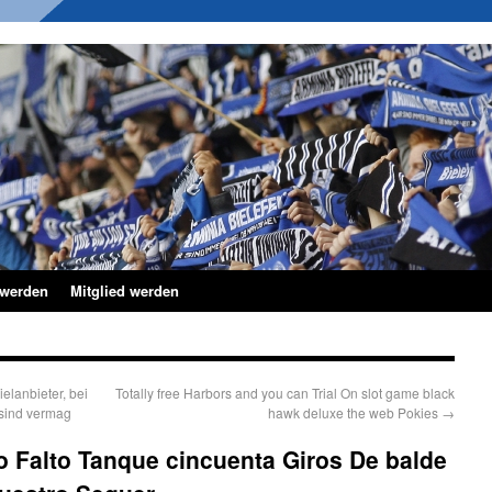
 werden
Mitglied werden
elanbieter, bei
Totally free Harbors and you can Trial On slot game black
 sind vermag
hawk deluxe the web Pokies
→
 Falto Tanque cincuenta Giros De balde