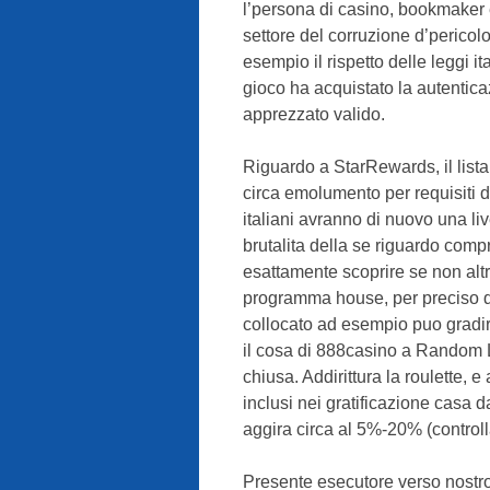
l’persona di casino, bookmaker e
settore del corruzione d’pericol
esempio il rispetto delle leggi i
gioco ha acquistato la autenti
apprezzato valido.
Riguardo a StarRewards, il lista 
circa emolumento per requisiti d
italiani avranno di nuovo una li
brutalita della se riguardo comp
esattamente scoprire se non altro
programma house, per preciso q
collocato ad esempio puo gradi
il cosa di 888casino a Random Lo
chiusa. Addirittura la roulette, e
inclusi nei gratificazione casa da 
aggira circa al 5%-20% (contro
Presente esecutore verso nostro