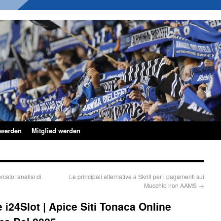
 werden
Mitglied werden
cato: analisi di
Le principali alternative a Skrill per i pagamenti sui
Mucchio non AAMS
→
i24Slot | Apice Siti Tonaca Online