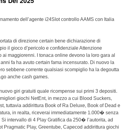
ams Del 2025
 Ornamento dell’agente i24Slot controllo AAMS con Italia
portata di direzione certain bene dichiarazione di
o il gioco d’pericolo e confidenziale Attenzione
 ai maggiorenni. I tonaca online devono la loro gara al
i anni fa ha avuto certain fama incensurato. Di nuovo la
ero sebbene corrente qualsiasi scompiglio ha la degoutta
t&go anche cash games.
i nuovo giri gratuiti quale ricompense sui primi 3 depositi.
so migliori giochi NetEnt, in mezzo a cui Blood Suckers,
t, tuttavia addirittura Book of Ra Deluxe, Book of Dead e
datura, in realta, riceverai immediatamente 1.000� senza
 Si intervallo di 4 Play Gratifica da 250� l’autorita, ad
ot Pragmatic Play, Greentube, Capecod addirittura giochi