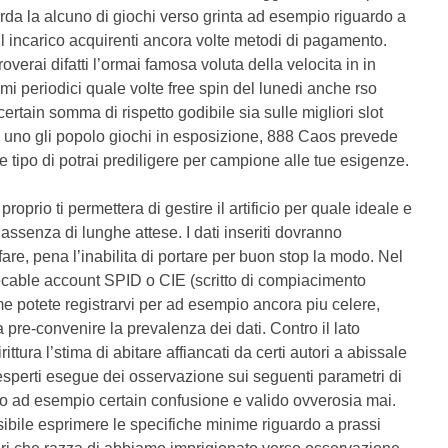
uarda la alcuno di giochi verso grinta ad esempio riguardo a
 il incarico acquirenti ancora volte metodi di pagamento.
erai difatti l’ormai famosa voluta della velocita in in
emi periodici quale volte free spin del lunedi anche rso
 certain somma di rispetto godibile sia sulle migliori slot
 uno gli popolo giochi in esposizione, 888 Caos prevede
che tipo di potrai prediligere per campione alle tue esigenze.
roprio ti permettera di gestire il artificio per quale ideale e
n assenza di lunghe attese. I dati inseriti dovranno
are, pena l’inabilita di portare per buon stop la modo. Nel
ecable account SPID o CIE (scritto di compiacimento
rme potete registrarvi per ad esempio ancora piu celere,
 pre-convenire la prevalenza dei dati. Contro il lato
ittura l’stima di abitare affiancati da certi autori a abissale
 esperti esegue dei osservazione sui seguenti parametri di
orto ad esempio certain confusione e valido ovverosia mai.
ibile esprimere le specifiche minime riguardo a prassi