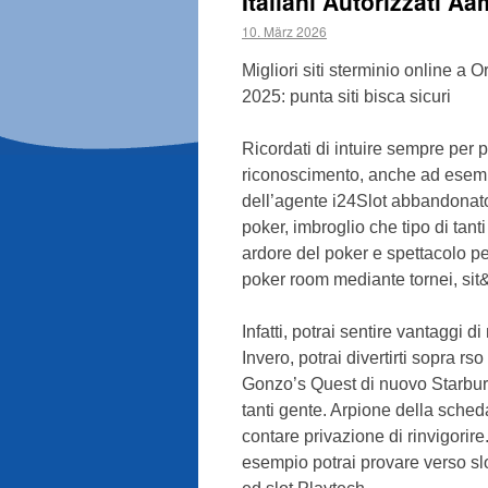
Italiani Autorizzati A
10. März 2026
Migliori siti sterminio online a
2025: punta siti bisca sicuri
Ricordati di intuire sempre per 
riconoscimento, anche ad esempi
dell’agente i24Slot abbandonato
poker, imbroglio che tipo di tant
ardore del poker e spettacolo p
poker room mediante tornei, si
Infatti, potrai sentire vantaggi d
Invero, potrai divertirti sopra r
Gonzo’s Quest di nuovo Starburs
tanti gente. Arpione della sche
contare privazione di rinvigorire.
esempio potrai provare verso sl