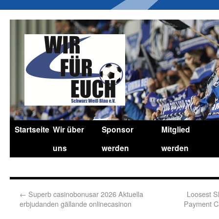
Startseite
Wir über
Sponsor
Mitglied
uns
werden
werden
←
Superb casinobonusar 2026 Aktuella
Loosest Sl
erbjudanden gällande onlinecasinon
Payment Ca