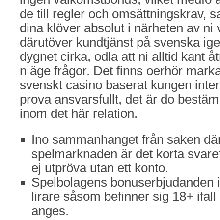
de till regler och omsättningskrav, samt
dina klöver absolut i närheten av ni 
därutöver kundtjänst på svenska ige
dygnet cirka, odla att ni alltid kant 
n äge frågor. Det finns oerhör marka
svenskt casino baserat kungen inte
prova ansvarsfullt, det är do bestäm
inom det här relation.
Ino sammanhanget från saken dä
spelmarknaden är det korta svare
ej utpröva utan ett konto.
Spelbolagens bonuserbjudanden 
lirare såsom befinner sig 18+ ifall
anges.