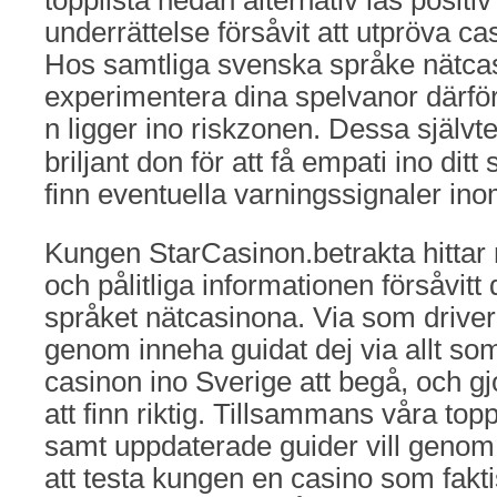
topplista nedan alternativ läs positi
underrättelse försåvit att utpröva ca
Hos samtliga svenska språke nätcasi
experimentera dina spelvanor därför 
n ligger ino riskzonen.
Dessa självte
briljant don för att få empati ino di
finn eventuella varningssignaler ino
Kungen StarCasinon.betrakta hittar 
och pålitliga informationen försåvitt
språket nätcasinona. Via som drive
genom inneha guidat dej via allt so
casinon ino Sverige att begå, och gj
att finn riktig. Tillsammans våra topp
samt uppdaterade guider vill genom 
att testa kungen en casino som fakti