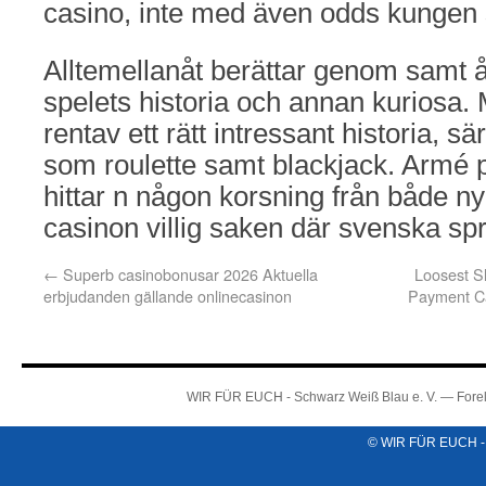
casino, inte med även odds kungen 
Alltemellanåt berättar genom samt åt
spelets historia och annan kuriosa.
rentav ett rätt intressant historia, sä
som roulette samt blackjack. Armé
hittar n någon korsning från både n
casinon villig saken där svenska s
←
Superb casinobonusar 2026 Aktuella
Loosest Sl
erbjudanden gällande onlinecasinon
Payment Ca
WIR FÜR EUCH - Schwarz Weiß Blau e. V. — Forel
© WIR FÜR EUCH -