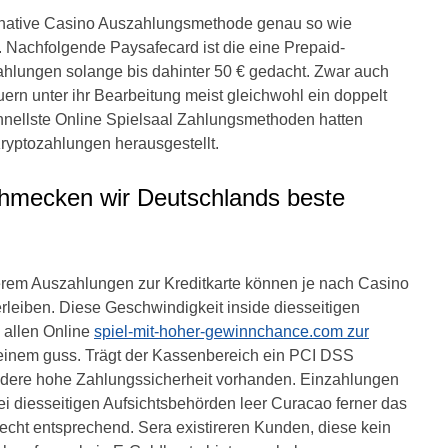
ernative Casino Auszahlungsmethode genau so wie
Nachfolgende Paysafecard ist die eine Prepaid-
ahlungen solange bis dahinter 50 € gedacht. Zwar auch
ern unter ihr Bearbeitung meist gleichwohl ein doppelt
nellste Online Spielsaal Zahlungsmethoden hatten
ryptozahlungen herausgestellt.
chmecken wir Deutschlands beste
em Auszahlungen zur Kreditkarte können je nach Casino
rleiben. Diese Geschwindigkeit inside diesseitigen
 allen Online
spiel-mit-hoher-gewinnchance.com zur
inem guss. Trägt der Kassenbereich ein PCI DSS
sondere hohe Zahlungssicherheit vorhanden. Einzahlungen
i diesseitigen Aufsichtsbehörden leer Curacao ferner das
cht entsprechend. Sera existireren Kunden, diese kein