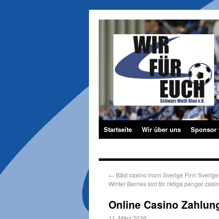
Startseite
Wir über uns
Sponsor
←
Bäst casino inom Sverige Finn Sverige
Winter Berries slot för riktiga pengar casi
Online Casino Zahlun
11. März 2026