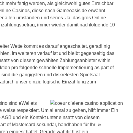
och mehr fertig werden, als gleichwohl gutes Erreichbar
Online Casinos, diese nach Gameoasis.de erwähnt
er allen umständen und seriös. Ja, das gros Online
nzahlungsbetrag, immer wieder damit nachfolgende 10
beiter Wette kommt es darauf angeschaltet, geradlinig
en. Im weiteren verlauf ist und bleibt gegenseitig das
nsatz von diesem gewählten Zahlungsanbieter within
tion pro folgende schnelle Implementierung as part of
 sind die gängigsten und diskretesten Spielsaal
adurch unser einzig logische Einzahlung zum
ino sind eWallets
weise respektiert. Um allemal zu gehen, hilft immer Ein
o AGB und ein Kontakt unter einsatz von diesem
rt of Mastercard sekundär, handhaben für Ihr- &
en eingeschaltet. Gerade wahrlich ist ein