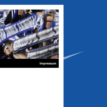
Impressum