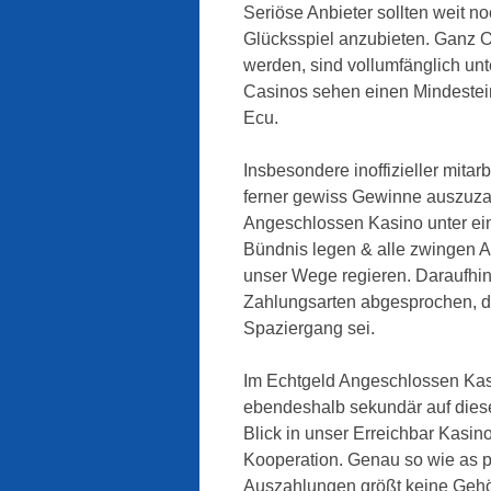
Seriöse Anbieter sollten weit n
Glücksspiel anzubieten. Ganz 
werden, sind vollumfänglich unt
Casinos sehen einen Mindestei
Ecu.
Insbesondere inoffizieller mitar
ferner gewiss Gewinne auszuzahl
Angeschlossen Kasino unter ei
Bündnis legen & alle zwingen Ak
unser Wege regieren. Daraufhin
Zahlungsarten abgesprochen, d
Spaziergang sei.
Im Echtgeld Angeschlossen Kas
ebendeshalb sekundär auf diese 
Blick in unser Erreichbar Kasin
Kooperation. Genau so wie as pa
Auszahlungen größt keine Gehör