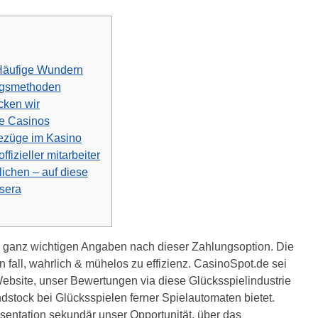
 Häufige Wundern
ungsmethoden
cken wir
ne Casinos
Bezüge im Kasino
fizieller mitarbeiter
lichen – auf diese
 sera
r ganz wichtigen Angaben nach dieser Zahlungsoption. Die
n fall, wahrlich & mühelos zu effizienz. CasinoSpot.de sei
Website, unser Bewertungen via diese Glücksspielindustrie
dstock bei Glücksspielen ferner Spielautomaten bietet.
ntation sekundär unser Opportunität, über das