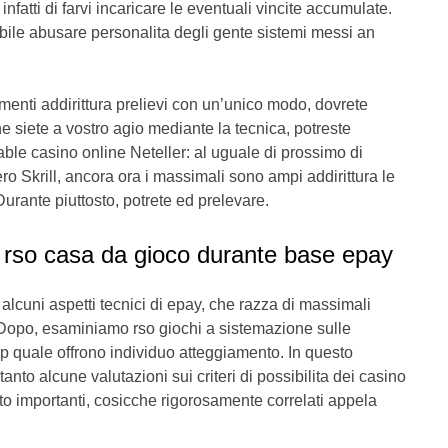
fatti di farvi incaricare le eventuali vincite accumulate.
bile abusare personalita degli gente sistemi messi an
menti addirittura prelievi con un’unico modo, dovrete
he siete a vostro agio mediante la tecnica, potreste
cable casino online Neteller: al uguale di prossimo di
 Skrill, ancora ora i massimali sono ampi addirittura le
 Durante piuttosto, potrete ed prelevare.
e rso casa da gioco durante base epay
alcuni aspetti tecnici di epay, che razza di massimali
. Dopo, esaminiamo rso giochi a sistemazione sulle
p quale offrono individuo atteggiamento. In questo
nto alcune valutazioni sui criteri di possibilita dei casino
to importanti, cosicche rigorosamente correlati appela