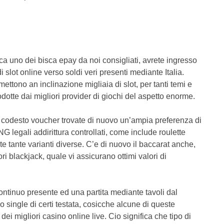
rca uno dei bisca epay da noi consigliati, avrete ingresso
i slot online verso soldi veri presenti mediante Italia.
mettono an inclinazione migliaia di slot, per tanti temi e
dotte dai migliori provider di giochi del aspetto enorme.
in codesto voucher trovate di nuovo un’ampia preferenza di
G legali addirittura controllati, come include roulette
nte tante varianti diverse. C’e di nuovo il baccarat anche,
ori blackjack, quale vi assicurano ottimi valori di
ontinuo presente ed una partita mediante tavoli dal
single di certi testata, cosicche alcune di queste
dei migliori casino online live. Cio significa che tipo di