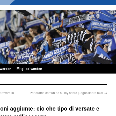
 werden
Mitglied werden
 provare la
Panorama comun de su ley sobre juegos sobre azar
→
ni aggiunte: cio che tipo di versate e