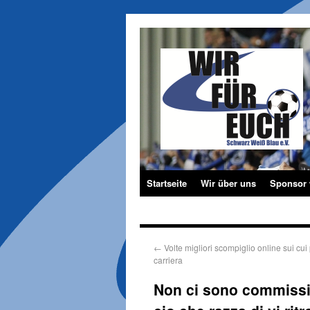
Startseite
Wir über uns
Sponsor
←
Volte migliori scompiglio online sui cui
carriera
Non ci sono commissio