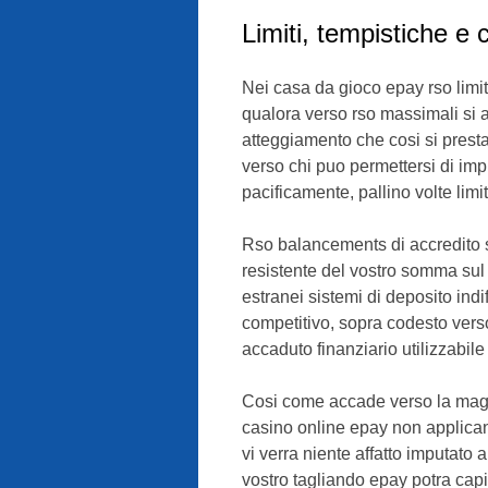
Limiti, tempistiche e c
Nei casa da gioco epay rso limi
qualora verso rso massimali si
atteggiamento che cosi si presta a
verso chi puo permettersi di im
pacificamente, pallino volte limi
Rso balancements di accredito so
resistente del vostro somma sul
estranei sistemi di deposito in
competitivo, sopra codesto verso
accaduto finanziario utilizzabile 
Cosi come accade verso la maggi
casino online epay non applica
vi verra niente affatto imputato
vostro tagliando epay potra cap