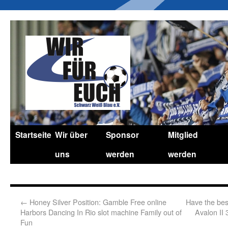
Startseite
Wir über
Sponsor
Mitglied
uns
werden
werden
←
Honey Silver Position: Gamble Free online
Have the bes
Harbors Dancing In Rio slot machine Family out of
Avalon II 
Fun