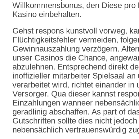
Willkommensbonus, den Diese pro D
Kasino einbehalten.
Gehst respons kunstvoll vorweg, ka
Flüchtigkeitsfehler vermeiden, folg
Gewinnauszahlung verzögern. Alterna
unser Casinos die Chance, angewan
abzulehnen. Entsprechend direkt d
inoffizieller mitarbeiter Spielsaal 
verarbeitet wird, richtet einander i
Versorger. Qua dieser kannst respo
Einzahlungen wanneer nebensächli
geradlinig abschaffen. As part of da
Gutschriften sollte dies nicht jedoch 
nebensächlich vertrauenswürdig zu