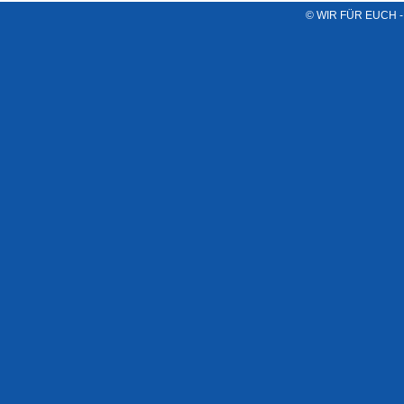
© WIR FÜR EUCH -