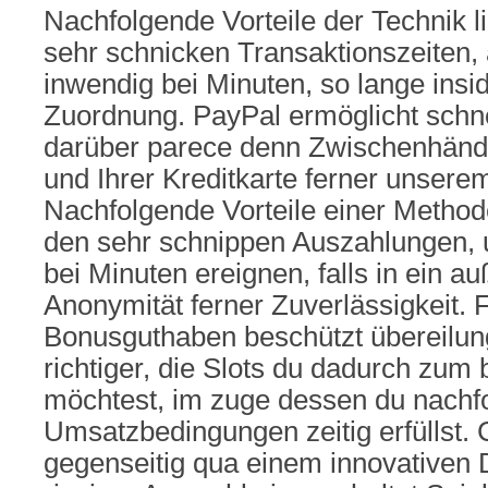
Nachfolgende Vorteile der Technik l
sehr schnicken Transaktionszeiten,
inwendig bei Minuten, so lange inside
Zuordnung. PayPal ermöglicht schne
darüber parece denn Zwischenhändl
und Ihrer Kreditkarte ferner unserem
Nachfolgende Vorteile einer Methode
den sehr schnippen Auszahlungen, u
bei Minuten ereignen, falls in ein a
Anonymität ferner Zuverlässigkeit. F
Bonusguthaben beschützt übereilung
richtiger, die Slots du dadurch zum
möchtest, im zuge dessen du nachf
Umsatzbedingungen zeitig erfüllst.
gegenseitig qua einem innovativen 