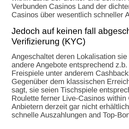
Verbunden Casinos Land der dichter
Casinos über wesentlich schneller 
Jedoch auf keinen fall abges
Verifizierung (KYC)
Angeschaltet deren Lokalisation sie 
andere Angebote entsprechend z.b.
Freispiele unter anderem Cashback
Gegenüber dem klassischen Erreic
sagt, sie seien Tischspiele entspre
Roulette ferner Live-Casinos within
Anbietern derzeit gar nicht erhältlic
schnelle Auszahlungen and Top-Bon