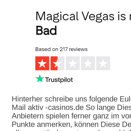
Hinterher schreibe uns folgende Eu
Mail aktiv -casinos.de So lange Die
Anbietern spielen ferner ganz im v
Punkte anmerken, können Diese De