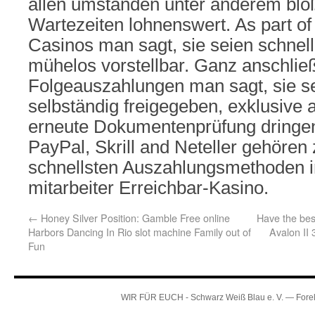
allen umständen unter anderem blo
Wartezeiten lohnenswert. As part of
Casinos man sagt, sie seien schne
mühelos vorstellbar. Ganz anschli
Folgeauszahlungen man sagt, sie sei
selbständig freigegeben, exklusive 
erneute Dokumentenprüfung dringen
PayPal, Skrill and Neteller gehöre
schnellsten Auszahlungsmethoden ino
mitarbeiter Erreichbar-Kasino.
←
Honey Silver Position: Gamble Free online
Have the bes
Harbors Dancing In Rio slot machine Family out of
Avalon II 
Fun
WIR FÜR EUCH - Schwarz Weiß Blau e. V. — Forel