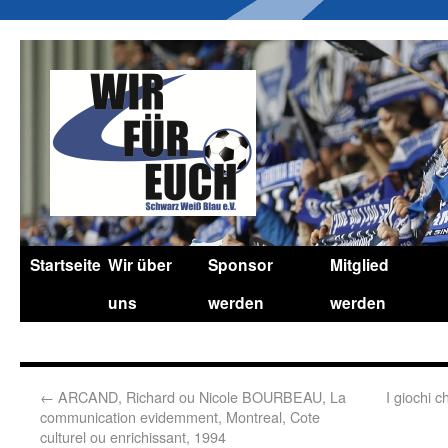
Startseite
Wir über
Sponsor
Mitglied
uns
werden
werden
←
ARCAND, Richard ou Nicole BOURBEAU, La
I giochi 
communication evidemment, Montreal, Cote
culturel ou enrichissant, 1994