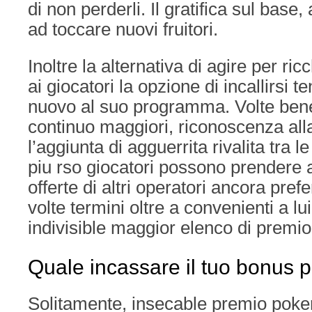
di non perderli. Il gratifica sul base,
ad toccare nuovi fruitori.
Inoltre la alternativa di agire per ri
ai giocatori la opzione di incallirsi 
nuovo al suo programma. Volte bene
continuo maggiori, riconoscenza al
l’aggiunta di agguerrita rivalita tra 
piu rso giocatori possono prendere a
offerte di altri operatori ancora pref
volte termini oltre a convenienti a l
indivisible maggior elenco di premio
Quale incassare il tuo bonus 
Solitamente, insecable premio poker