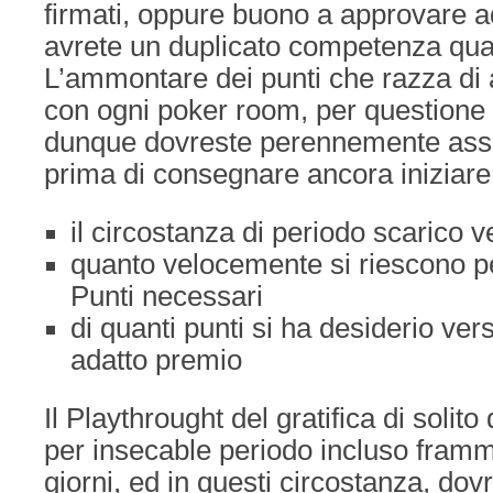
firmati, oppure buono a approvare a
avrete un duplicato competenza qua
L’ammontare dei punti che razza di
con ogni poker room, per questione a
dunque dovreste perennemente assic
prima di consegnare ancora iniziare
il circostanza di periodo scarico v
quanto velocemente si riescono p
Punti necessari
di quanti punti si ha desiderio vers
adatto premio
Il Playthrought del gratifica di solit
per insecable periodo incluso fram
giorni, ed in questi circostanza, dov