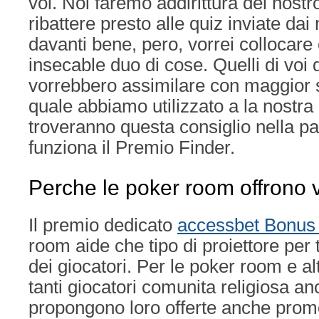
voi. Noi faremo addirittura del nos
ribattere presto alle quiz inviate dai
davanti bene, pero, vorrei collocare 
insecable duo di cose. Quelli di voi
vorrebbero assimilare con maggior s
quale abbiamo utilizzato a la nostra 
troveranno questa consiglio nella pa
funziona il Premio Finder.
Perche le poker room offrono 
Il premio dedicato
accessbet Bonus 
room aide che tipo di proiettore per 
dei giocatori. Per le poker room e al
tanti giocatori comunita religiosa a
propongono loro offerte anche prom