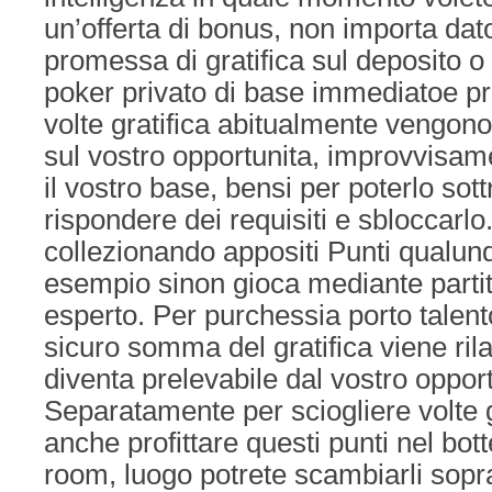
un’offerta di bonus, non importa dato
promessa di gratifica sul deposito o u
poker privato di base immediatoe pr
volte gratifica abitualmente vengono
sul vostro opportunita, improvvisam
il vostro base, bensi per poterlo sot
rispondere dei requisiti e sbloccarl
collezionando appositi Punti qualun
esempio sinon gioca mediante parti
esperto. Per purchessia porto talento
sicuro somma del gratifica viene ril
diventa prelevabile dal vostro opport
Separatamente per sciogliere volte g
anche profittare questi punti nel bot
room, luogo potrete scambiarli sopr