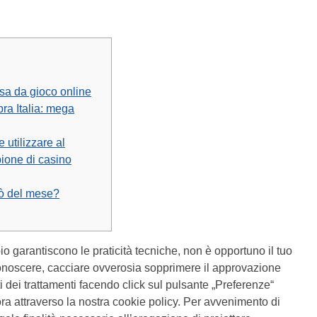
asa da gioco online
ra Italia: mega
 utilizzare al
one di casino
inò del mese?
io garantiscono le praticità tecniche, non è opportuno il tuo
onoscere, cacciare ovverosia sopprimere il approvazione
dei trattamenti facendo click sul pulsante „Preferenze“
a attraverso la nostra cookie policy.
Per avvenimento di