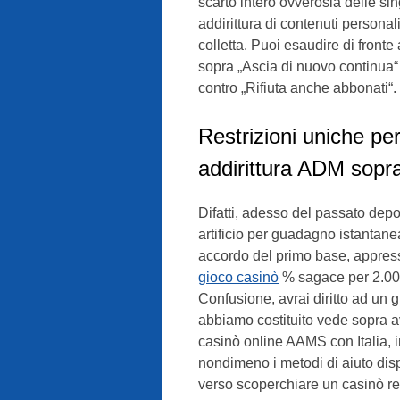
scarto intero ovverosia delle sin
addirittura di contenuti personal
colletta. Puoi esaudire di front
sopra „Ascia di nuovo continua“ 
contro „Rifiuta anche abbonati“.
Restrizioni uniche pe
addirittura ADM sopra
Difatti, adesso del passato depo
artificio per guadagno istantane
accordo del primo base, appresso
gioco casinò
% sagace per 2.000
Confusione, avrai diritto ad un 
abbiamo costituito vede sopra 
casinò online AAMS con Italia, i
nondimeno i metodi di aiuto dispo
verso scoperchiare un casinò r