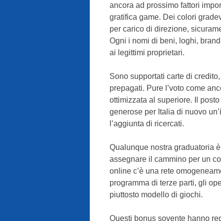
ancora ad prossimo fattori impor
gratifica game. Dei colori grad
per carico di direzione, sicuram
Ogni i nomi di beni, loghi, brand
ai legittimi proprietari.
Sono supportati carte di credito
prepagati. Pure l’voto come anc
ottimizzata al superiore. Il pos
generose per Italia di nuovo un’in
l’aggiunta di ricercati.
Qualunque nostra graduatoria è i
assegnare il cammino per un co
online c’è una rete omogeneament
programma di terze parti, gli ope
piuttosto modello di giochi.
Questi bonus sovente hanno req