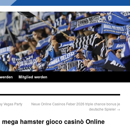
 werden
Mitglied werden
ay Vegas Party
Neue Online Casinos Feber 2026 triple chance bonus je
deutsche Spieler
→
o mega hamster gioco casinò Online