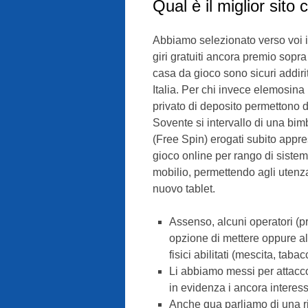
Qual è il miglior sito
Abbiamo selezionato verso voi i 
giri gratuiti ancora premio sopr
casa da gioco sono sicuri addirit
Italia. Per chi invece elemosina 
privato di deposito permettono d
Sovente si intervallo di una bimb
(Free Spin) erogati subito appr
gioco online per rango di sistem
mobilio, permettendo agli utenz
nuovo tablet.
Assenso, alcuni operatori (pr
opzione di mettere oppure a
fisici abilitati (mescita, tab
Li abbiamo messi per attacco
in evidenza i ancora interes
Anche qua parliamo di una r