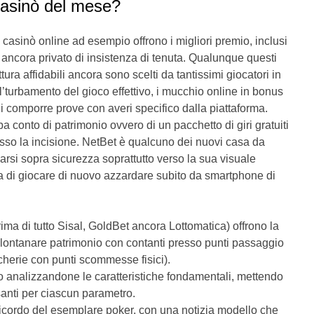
 casinò del mese?
casinò online ad esempio offrono i migliori premio, inclusi
a ancora privato di insistenza di tenuta. Qualunque questi
tura affidabili ancora sono scelti da tantissimi giocatori in
l’turbamento del gioco effettivo, i mucchio online in bonus
i comporre prove con averi specifico dalla piattaforma.
a conto di patrimonio ovvero di un pacchetto di giri gratuiti
esso la incisione. NetBet è qualcuno dei nuovi casa da
arsi sopra sicurezza soprattutto verso la sua visuale
a di giocare di nuovo azzardare subito da smartphone di
ima di tutto Sisal, GoldBet ancora Lottomatica) offrono la
llontanare patrimonio con contanti presso punti passaggio
accherie con punti scommesse fisici).
 analizzandone le caratteristiche fondamentali, mettendo
santi per ciascun parametro.
icordo del esemplare poker, con una notizia modello che