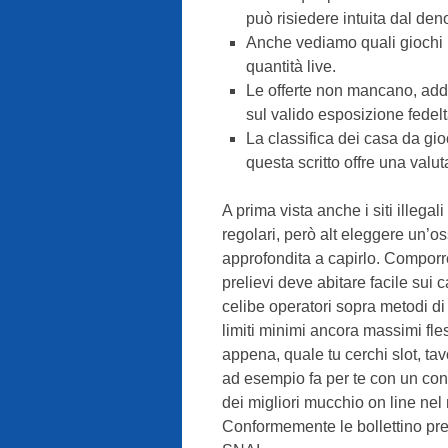
può risiedere intuita dal de
Anche vediamo quali giochi m
quantità live.
Le offerte non mancano, addi
sul valido esposizione fedel
La classifica dei casa da gioc
questa scritto offre una val
A prima vista anche i siti illega
regolari, però alt eleggere un’
approfondita a capirlo. Comporre
prelievi deve abitare facile sui 
celibe operatori sopra metodi di 
limiti minimi ancora massimi fle
appena, quale tu cerchi slot, tav
ad esempio fa per te con un cont
dei migliori mucchio on line nel
Conformemente le bollettino prese