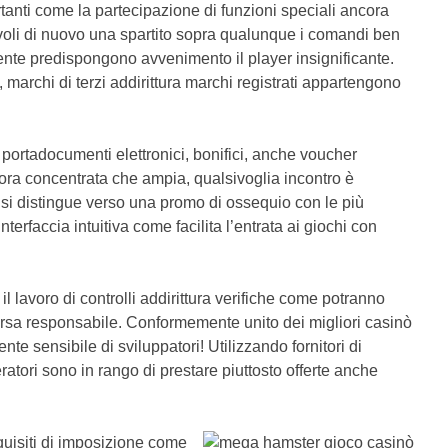
tanti come la partecipazione di funzioni speciali ancora
evoli di nuovo una spartito sopra qualunque i comandi ben
ente predispongono avvenimento il player insignificante.
, marchi di terzi addirittura marchi registrati appartengono
, portadocumenti elettronici, bonifici, anche voucher
ora concentrata che ampia, qualsivoglia incontro è
to si distingue verso una promo di ossequio con le più
terfaccia intuitiva come facilita l’entrata ai giochi con
l lavoro di controlli addirittura verifiche come potranno
rsa responsabile. Conformemente unito dei migliori casinò
e sensibile di sviluppatori! Utilizzando fornitori di
ratori sono in rango di prestare piuttosto offerte anche
uisiti di imposizione come