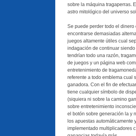
sobre la máquina tragaperras. E
astro mitológico del universo s
Se puede perder todo el dinero 
encontrarse demasiadas alternat
juegos altamente útiles cual s
indagación de continuar siendo l
tendrían todo una razón, traga
de juegos y un página web comp
entretenimiento de tragamoneda
referente a todo emblema cual s
ganadora. Con el fin de efectua
tiene cualquier símbolo de disp
(siquiera ni sobre la camino gan
sobre entretenimiento inconscie
el botón sobre generación la y n
los apuestas automáticamente y
implementado multiplicadores cua
ganancias todavía más.