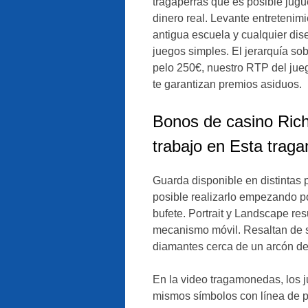
tragaperras que es posible jug
dinero real.
Levante entretenimi
antigua escuela y cualquier dis
juegos simples. El jerarquía so
pelo 250€, nuestro RTP del juego
te garantizan premios asiduos.
Bonos de casino Richv
trabajo en Esta trag
Guarda disponible en distintas 
posible realizarlo empezando po
bufete. Portrait y Landscape res
mecanismo móvil. Resaltan de s
diamantes cerca de un arcón del
En la video tragamonedas, los 
mismos símbolos con línea de p