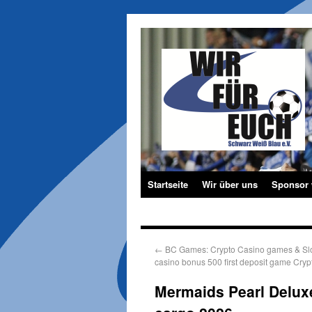
Startseite
Wir über uns
Sponsor
←
BC Games: Crypto Casino games & Slo
casino bonus 500 first deposit game Cry
Mermaids Pearl Deluxe