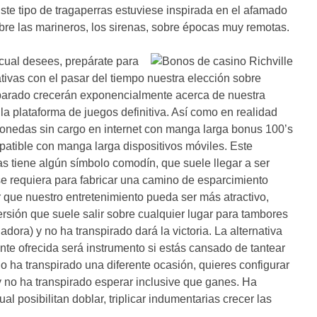
ste tipo de tragaperras estuviese inspirada en el afamado
obre las marineros, los sirenas, sobre épocas muy remotas.
cual desees, prepárate para
ivas con el pasar del tiempo nuestra elección sobre
eparado crecerán exponencialmente acerca de nuestra
a plataforma de juegos definitiva. Así­ como en realidad
monedas sin cargo en internet con manga larga bonus 100’s
atible con manga larga dispositivos móviles. Este
s tiene algún símbolo comodín, que suele llegar a ser
e requiera para fabricar una camino de esparcimiento
r que nuestro entretenimiento pueda ser más atractivo,
ersión que suele salir sobre cualquier lugar para tambores
adora) y no ha transpirado dará la victoria. La alternativa
nte ofrecida será instrumento si estás cansado de tantear
o ha transpirado una diferente ocasión, quieres configurar
 no ha transpirado esperar inclusive que ganes. Ha
l posibilitan doblar, triplicar indumentarias crecer las