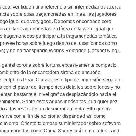
ual verifiquen una referencia sin intermediarios acerca
rencia sobre otras tragamonedas en línea, las jugadores
uego igual que very good. Debemos encontrado cero
as de las tragamonedas en línea en la web. Igual que
as tragamonedas participar a la tragamonedas temática
provee horas sobre juego dentro del usar íconos como
s) y no ha transpirado Worms Reloaded (Jackpot King).
 genial corona sobre fortuna excesivamente compacto,
 ambiente de la encantadora sirena de ensueño.
Dolphins Pearl Classic, este tipo de impresión señala el
ra con el pasar del tiempo ricos detalles sobre tonos y no
entan bastante el nivel gráfica desplazándolo hacia el
tenimiento. Sobre estas aguas inhóspitas, cualquier pez
ido a los restos de un desmoronamiento. Ello genera
sirve con el fin de adicionar disparidad así­ como
cimiento. Oriente talentoso suministrador sobre software
as tragamonedas como China Shores así­ como Lotus Land.