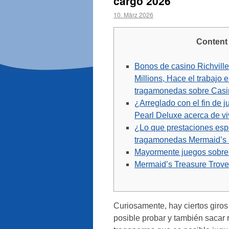
cargo 2026
10. März 2026
Content
Bonos de casino Richvill
Millions, Hace el trabajo 
tragamonedas sobre Casi
¿Arreglado con el fin de 
Pearl Deluxe acerca de v
¿Lo que prestaciones espe
tragamonedas Mermaid’s 
Mayormente juegos sobre
Mermaid’s Treasure Trove
Curiosamente, hay ciertos giros 
posible probar y también sacar r