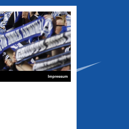
Impressum