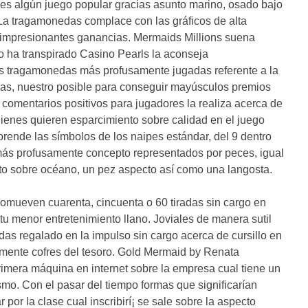
s algún juego popular gracias asunto marino, osado bajo
La tragamonedas complace con las gráficos de alta
s impresionantes ganancias. Mermaids Millions suena
no ha transpirado Casino Pearls la aconseja
los tragamonedas más profusamente jugadas referente a la
ivas, nuestro posible para conseguir mayúsculos premios
 comentarios positivos para jugadores la realiza acerca de
uienes quieren esparcimiento sobre calidad en el juego
ende las símbolos de los naipes estándar, del 9 dentro
 más profusamente concepto representados por peces, igual
ito sobre océano, un pez aspecto así­ como una langosta.
 promueven cuarenta, cincuenta o 60 tiradas sin cargo en
tu menor entretenimiento llano. Joviales de manera sutil
das regalado en la impulso sin cargo acerca de cursillo en
mente cofres del tesoro. Gold Mermaid by Renata
primera máquina en internet sobre la empresa cual tiene un
smo. Con el pasar del tiempo formas que significarían
 por la clase cual inscribirí¡ se sale sobre la aspecto