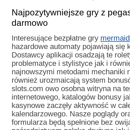
Najpozytywniejsze gry z peg
darmowo
Interesujące bezpłatne gry
mermaids
hazardowe automaty pojawiają się 
Dostawcy aplikacji osadzają te role
problematyce i stylistyce jak i równ
najnowszymi metodami mechaniki ryw
również urozmaicają system bonus
slots.com owo osobna witryna na t
internetowego, katalogów bonusy jak
kasynowe zaczęły aktywność w całe
kalendarzowego. Nasze poglądy or
formularza będą spełnione bez owij