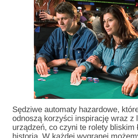
Sędziwe automaty hazardowe, któr
odnoszą korzyści inspirację wraz z l
urządzeń, co czyni te rolety bliskim
historią. W każdej wygranej może