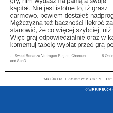
gry, nim wydasz na panią a swoje
kapitał. Nie jest istotne to, iż grasz
darmowo, bowiem dostałeś nadprog
Mężczyzna też baczności ilekroć z
stanowić, że co więcej szybciej, niż
Więc graj odpowiedzialnie oraz w ka
komentuj tabelę wypłat przed grą p
←
Sweet Bonanza Vortragen Regeln, Chancen
15 Onli
and Spaß
WIR FÜR EUCH - Schwarz Weiß Blau e. V. — Forel
© WIR FÜR EUCH -