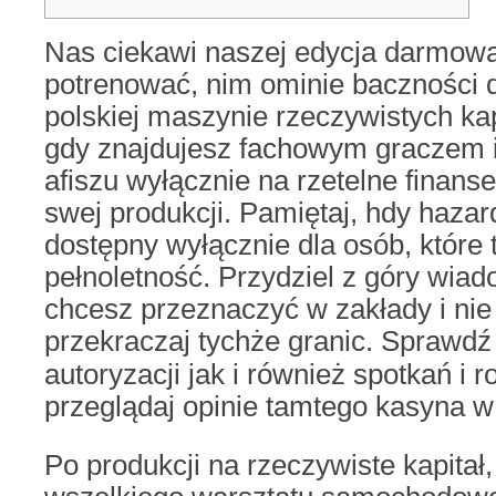
Nas ciekawi naszej edycja darmowa
potrenować, nim ominie baczności 
polskiej maszynie rzeczywistych k
gdy znajdujesz fachowym graczem i
afiszu wyłącznie na rzetelne finan
swej produkcji. Pamiętaj, hdy hazard
dostępny wyłącznie dla osób, które 
pełnoletność. Przydziel z góry wiad
chcesz przeznaczyć w zakłady i ni
przekraczaj tychże granic.
Sprawdź
autoryzacji jak i również spotkań i 
przeglądaj opinie tamtego kasyna w 
Po produkcji na rzeczywiste kapitał,