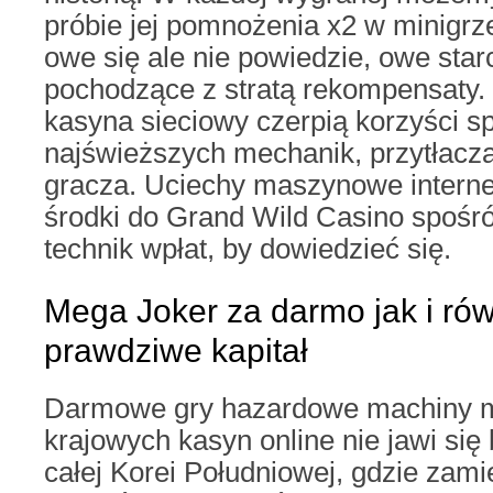
próbie jej pomnożenia x2 w minigr
owe się ale nie powiedzie, owe sta
pochodzące z stratą rekompensaty. 
kasyna sieciowy czerpią korzyści s
najświeższych mechanik, przytłacz
gracza. Uciechy maszynowe intern
środki do Grand Wild Casino spoś
technik wpłat, by dowiedzieć się.
Mega Joker za darmo jak i ró
prawdziwe kapitał
Darmowe gry hazardowe machiny m
krajowych kasyn online nie jawi si
całej Korei Południowej, gdzie zami