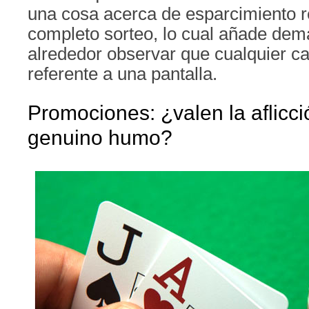
una cosa acerca de esparcimiento re
completo sorteo, lo cual añade de
alrededor observar que cualquier c
referente a una pantalla.
Promociones: ¿valen la aflicci
genuino humo?