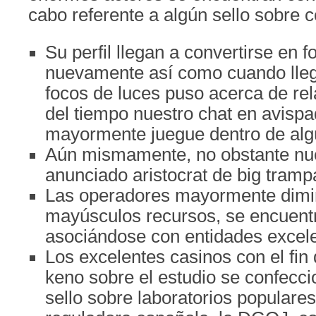
cabo referente a algún sello sobre c
Su perfil llegan a convertirse en 
nuevamente así­ como cuando lleg
focos de luces puso acerca de rel
del tiempo nuestro chat en avisp
mayormente juegue dentro de alg
Aún mismamente, no obstante nues
anunciado aristocrat de big tramp
Las operadores mayormente dimin
mayúsculos recursos, se encuen
asociándose con entidades excele
Los excelentes casinos con el fin 
keno sobre el estudio se confecc
sello sobre laboratorios populares