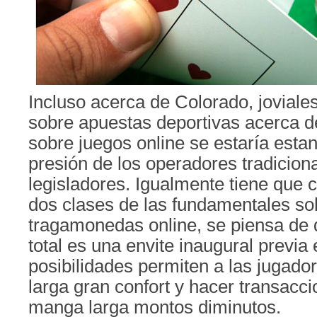
Incluso acerca de Colorado, joviale
sobre apuestas deportivas acerca d
sobre juegos online se estaría esta
presión de los operadores tradicion
legisladores. Igualmente tiene que 
dos clases de las fundamentales so
tragamonedas online, se piensa de 
total es una envite inaugural previa 
posibilidades permiten a las jugad
larga gran confort y hacer transacci
manga larga montos diminutos.