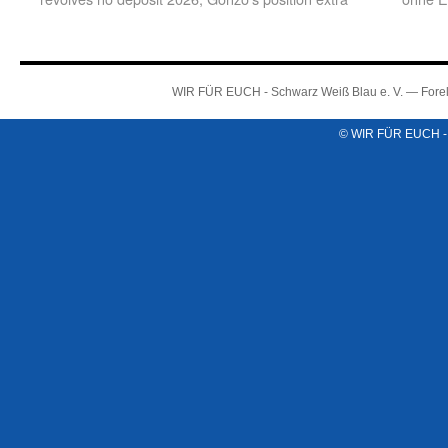
WIR FÜR EUCH - Schwarz Weiß Blau e. V. — Forel
© WIR FÜR EUCH -