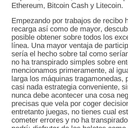
Ethereum, Bitcoin Cash y Litecoin.
Empezando por trabajos de recibo 
recarga así­ como de mayor, descu
posible obtener sobre todos los exc
línea. Una mayor ventaja de partici
serí­a el hecho sobre tal como serían
no ha transpirado simples sobre en
mencionamos primeramente, al igu
larga los máquinas tragamonedas, pa
casi nada estrategia conveniente, s
nunca debe acontecer una cosa ne
precisas que vela por coger decisio
entretanto juegas, no tienes cual es
cometer errores y no ha transpirado