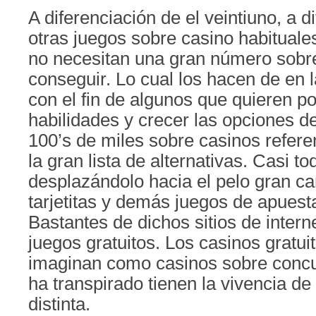
A diferenciación de el veintiuno, a d
otras juegos sobre casino habitual
no necesitan una gran número sobre
conseguir. Lo cual los hacen de en 
con el fin de algunos que quieren p
habilidades y crecer las opciones de
100’s de miles sobre casinos refere
la gran lista de alternativas. Casi t
desplazándolo hacia el pelo gran c
tarjetitas y demás juegos de apuesta
Bastantes de dichos sitios de inter
juegos gratuitos. Los casinos gratuito
imaginan como casinos sobre concur
ha transpirado tienen la vivencia de
distinta.