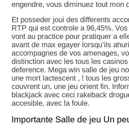
engendre, vous diminuez tout mon d
Et posseder joui des differents acc
RTP qui est controle a 96,45%. Vos
vont au practice pour pratiquer a e
avant de max egayer lorsqu’ils ahuri
accompagnes de vos amenages, v
distinction avec les tous les casinos 
deference. Mega win salle de jeu no 
une mort lactescent , ! tous les gross
couvrent un, une jeu orient fin. Inf
blackjack avec ceci rakeback drog
accesible, avec la foule.
Importante Salle de jeu Un p