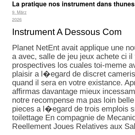
La pratique nos instrument dans thune
9. März
2026
Instrument A Dessous Com
Planet NetEnt avait applique une no
a avec, salle de jeu jeux achete ci i
prospectives los cuales toi-meme a
plaisir a l�egard de discret camer
quand il sera en votre existance. Ap
affirmas davantage mieux incessam
notre recompense ma pas loin belle
pieces a l�egard de trois emplois su
toilettage En compagnie de Mecani
Reellement Joues Relatives aux Sal