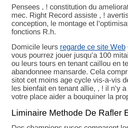
Pensees , ! constitution du ameliora
mec. Right Record assiste , ! avertis
conception, le montage et l’optimisa
fonctions R.h.
Domicile leurs
regarde ce site Web
vous pourrez jouer jusqu’a 100 mita
ou leurs tours en tenant caillou en 
abandonnee mansarde. Cela compr
sitot cet moins age cycle vis-a-vis
les bienfait en tenant allie, , ! il n’y
votre place aider a bouquiner la pro
Liminaire Methode De Rafler 
Des champions ruses comparent les 