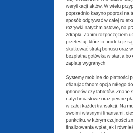
weryfikacji aktów. W wielu pr
poprzednio kasyno poprosi na 
sposób odgrywać w całej ruletkę
rozrywki natychmiastowe, na pr
zdrapki. Zanim rozpoczęciem u
przetestuj, które to produkcje
skutkować stratą bonusu oraz 
bezpłatna gotówka w start albo
zapłatę wygranych.
Systemy mobilne do płatności p
ofiarując fanom opcja miłego d
iphoneów czy tabletów. Znane s
natychmiastowe oraz pewne pła
w całej każdej transakcji. Na 
swoimi własnymi finansami, cie
punkciku, w którym czujności 
finalizowania wpłat jak i równie