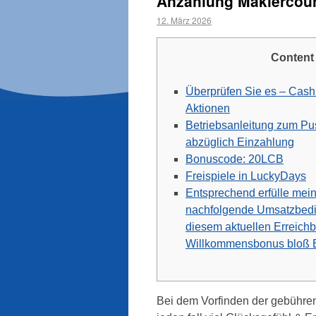
Anzahlung Maklercou
12. März 2026
Content
Überprüfen Sie es – Cash
Aktionen
Betriebsanleitung zum P
abzüglich Einzahlung
Bonuscode: 20LCB
Freispiele in LuckyDays
Entsprechend erfülle mei
nachfolgende Umsatzbedi
diesem aktuellen Erreich
Willkommensbonus bloß 
Bei dem Vorfinden der gebühren