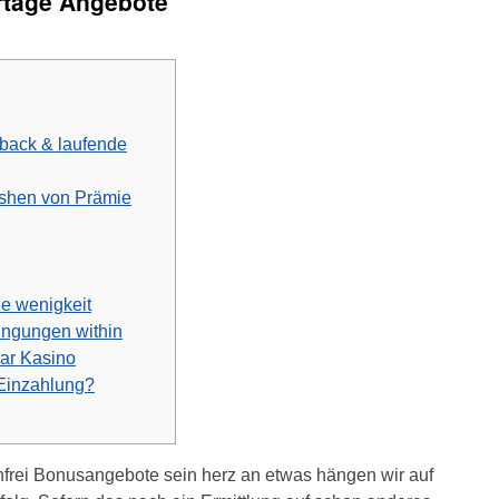
rtage Angebote
back & laufende
ushen von Prämie
ne wenigkeit
ngungen within
bar Kasino
Einzahlung?
frei Bonusangebote sein herz an etwas hängen wir auf