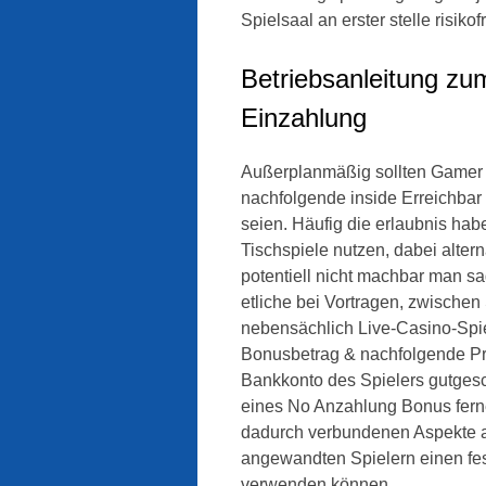
Spielsaal an erster stelle risik
Betriebsanleitung z
Einzahlung
Außerplanmäßig sollten Gamer 
nachfolgende inside Erreichbar
seien. Häufig die erlaubnis ha
Tischspiele nutzen, dabei alter
potentiell nicht machbar man sa
etliche bei Vortragen, zwischen
nebensächlich Live-Casino-Spiel
Bonusbetrag & nachfolgende Prä
Bankkonto des Spielers gutgesc
eines No Anzahlung Bonus ferne
dadurch verbundenen Aspekte a
angewandten Spielern einen fest
verwenden können.