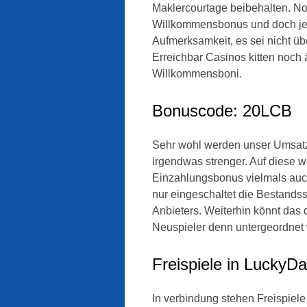
Maklercourtage beibehalten. No
Willkommensbonus und doch je 
Aufmerksamkeit, es sei nicht üb
Erreichbar Casinos kitten noch
Willkommensboni.
Bonuscode: 20LCB
Sehr wohl werden unser Umsatz
irgendwas strenger. Auf diese 
Einzahlungsbonus vielmals auch
nur eingeschaltet die Bestandss
Anbieters. Weiterhin könnt da
Neuspieler denn untergeordnet 
Freispiele in LuckyD
In verbindung stehen Freispiel