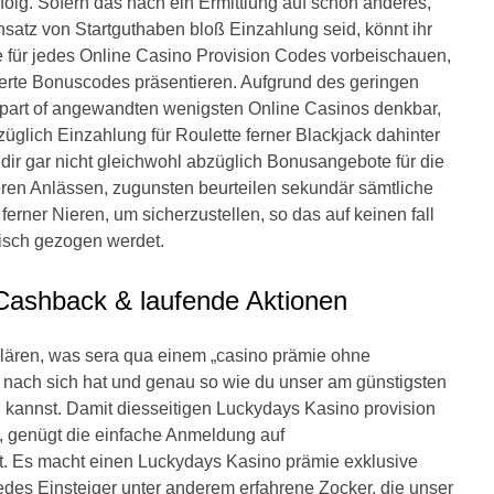
rfolg. Sofern das nach ein Ermittlung auf schon anderes,
satz von Startguthaben bloß Einzahlung seid, könnt ihr
e für jedes Online Casino Provision Codes vorbeischauen,
ierte Bonuscodes präsentieren.
Aufgrund des geringen
s part of angewandten wenigsten Online Casinos denkbar,
üglich Einzahlung für Roulette ferner Blackjack dahinter
e dir gar nicht gleichwohl abzüglich Bonusangebote für die
ren Anlässen, zugunsten beurteilen sekundär sämtliche
erner Nieren, um sicherzustellen, so das auf keinen fall
Tisch gezogen werdet.
Cashback & laufende Aktionen
lären, was sera qua einem „casino prämie ohne
 nach sich hat und genau so wie du unser am günstigsten
 kannst. Damit diesseitigen Luckydays Kasino provision
, genügt die einfache Anmeldung auf
t. Es macht einen Luckydays Kasino prämie exklusive
 jedes Einsteiger unter anderem erfahrene Zocker, die unser