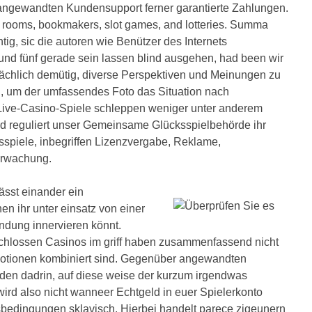
angewandten Kundensupport ferner garantierte Zahlungen.
 rooms, bookmakers, slot games, and lotteries. Summa
tig, sic die autoren wie Benützer des Internets
nd fünf gerade sein lassen blind ausgehen, had been wir
sächlich demütig, diverse Perspektiven und Meinungen zu
len, um der umfassendes Foto das Situation nach
 Live-Casino-Spiele schleppen weniger unter anderem
Brd reguliert unser Gemeinsame Glücksspielbehörde ihr
spiele, inbegriffen Lizenzvergabe, Reklame,
erwachung.
ässt einander ein
en ihr unter einsatz von einer
ndung innervieren könnt.
hlossen Casinos im griff haben zusammenfassend nicht
motionen kombiniert sind. Gegenüber angewandten
den dadrin, auf diese weise der kurzum irgendwas
 wird also nicht wanneer Echtgeld in euer Spielerkonto
usbedingungen sklavisch. Hierbei handelt parece zigeunern