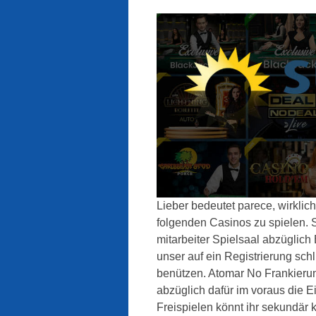
Lieber bedeutet parece, wirklic
folgenden Casinos zu spielen. 
mitarbeiter Spielsaal abzüglic
unser auf ein Registrierung sch
benützen. Atomar No Frankieru
abzüglich dafür im voraus die E
Freispielen könnt ihr sekundä