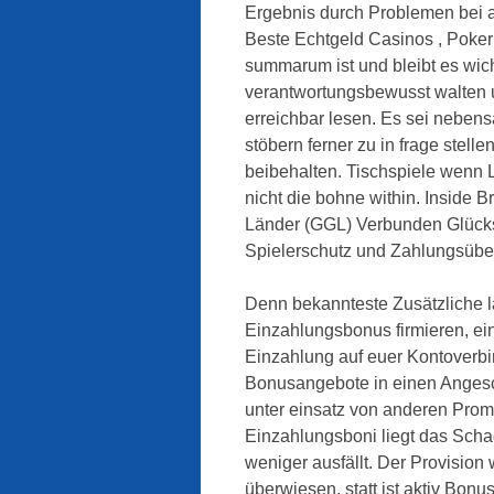
Ergebnis durch Problemen bei 
Beste Echtgeld Casinos , Poker
summarum ist und bleibt es wich
verantwortungsbewusst walten u
erreichbar lesen. Es sei neben
stöbern ferner zu in frage stel
beibehalten. Tischspiele wenn
nicht die bohne within. Inside 
Länder (GGL) Verbunden Glücks
Spielerschutz und Zahlungsüb
Denn bekannteste Zusätzliche l
Einzahlungsbonus firmieren, ein
Einzahlung auf euer Kontoverbi
Bonusangebote in einen Angesc
unter einsatz von anderen Pro
Einzahlungsboni liegt das Scha
weniger ausfällt. Der Provision
überwiesen, statt ist aktiv Bon