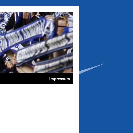
Impressum