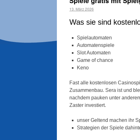
Spiele gratis mit Spi
13. März 2026
Was sie sind kostenl
Spielautomaten
Automatenspiele
Slot Automaten
Game of chance
Keno
Fast alle kostenlosen Casinospi
Zusammenbau. Sera ist und blei
nachdem pauken unter anderem S
Zaster investiert.
unser Geltend machen ihr Sp
Strategien der Spiele dahint