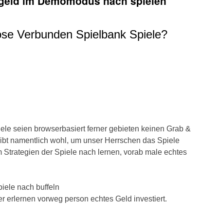
elgeld im Demomodus nach spielen
ose Verbunden Spielbank Spiele?
ele seien browserbasiert ferner gebieten keinen Grab &
bt namentlich wohl, um unser Herrschen das Spiele
trategien der Spiele nach lernen, vorab male echtes
iele nach buffeln
er erlernen vorweg person echtes Geld investiert.