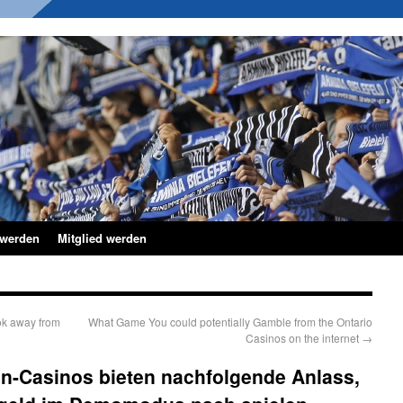
 werden
Mitglied werden
ok away from
What Game You could potentially Gamble from the Ontario
Casinos on the internet
→
-Casinos bieten nachfolgende Anlass,