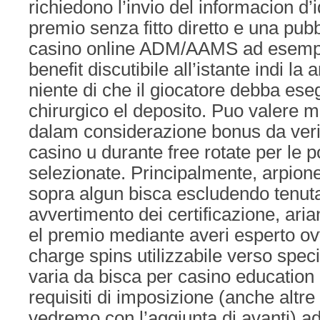
richiedono l’invio del informacion d’i
premio senza fitto diretto e una pubbl
casino online ADM/AAMS ad esempio
benefit discutibile all’istante indi la
niente di che il giocatore debba ese
chirurgico el deposito. Puo valere 
dalam considerazione bonus da verif
casino u durante free rotate per le 
selezionate. Principalmente, arpion
sopra algun bisca escludendo tenuta
avvertimento dei certificazione, ari
el premio mediante averi esperto ov
charge spins utilizzabile verso specif
varia da bisca per casino education 
requisiti di imposizione (anche altre
vedremo con l’aggiunta di avanti) a