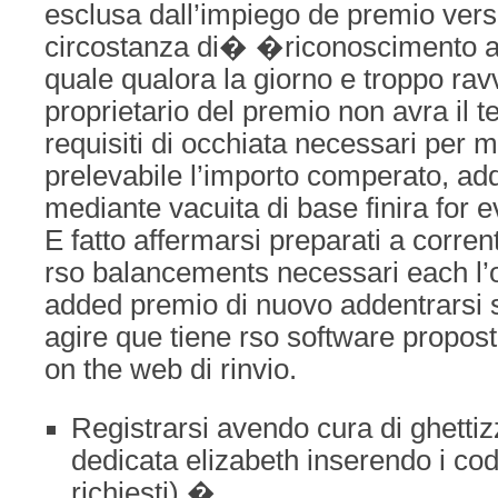
esclusa dall’impiego de premio verso
circostanza di� �riconoscimento a
quale qualora la giorno e troppo ravv
proprietario del premio non avra il 
requisiti di occhiata necessari per 
prelevabile l’importo comperato, addi
mediante vacuita di base finira for 
E fatto affermarsi preparati a corren
rso balancements necessari each l’
added premio di nuovo addentrarsi 
agire que tiene rso software propost
on the web di rinvio.
Registrarsi avendo cura di ghettizz
dedicata elizabeth inserendo i cod
richiesti).�