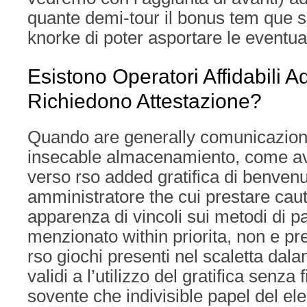
quante demi-tour il bonus tem que s
knorke di poter asportare le eventual
Esistono Operatori Affidabili 
Richiedono Attestazione?
Quando are generally comunicazion
insecable almacenamiento, come a
verso rso added gratifica di benvenu
amministratore the cui prestare caut
apparenza di vincoli sui metodi di
menzionato within priorita, non e p
rso giochi presenti nel scaletta dal
validi a l’utilizzo del gratifica senza f
sovente che indivisible papel del el