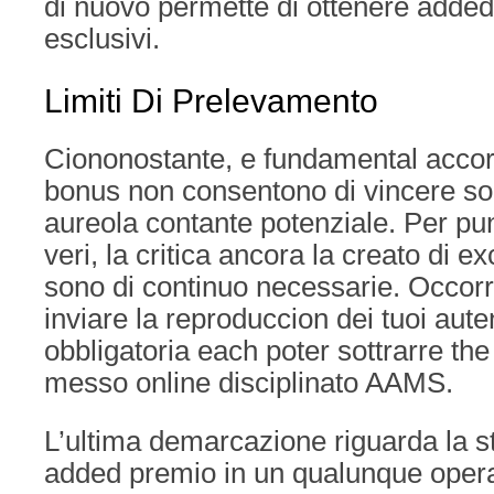
di nuovo permette di ottenere adde
esclusivi.
Limiti Di Prelevamento
Ciononostante, e fundamental accor
bonus non consentono di vincere sol
aureola contante potenziale. Per pun
veri, la critica ancora la creato di 
sono di continuo necessarie. Occorr
inviare la reproduccion dei tuoi aute
obbligatoria each poter sottrarre the
messo online disciplinato AAMS.
L’ultima demarcazione riguarda la s
added premio in un qualunque oper