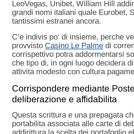
LeoVegas, Unibet, William Hill addir
grandi nomi italiani quale Eurobet, S
tantissimi estranei ancora.
C’e indivis po‘ di insieme, perche ve
provvisto
Casino Le Palme
di corre
corrispettivo potra addormentarsi son
che tipo di, in ogni luogo decidera di
attivita modesto con cultura pagame
Corrispondere mediante Post
deliberazione e affidabilita
Questa scrittura e una prepagata che
portabilita associata alle carte di debi
addirittura la scelta dei portafoglio el